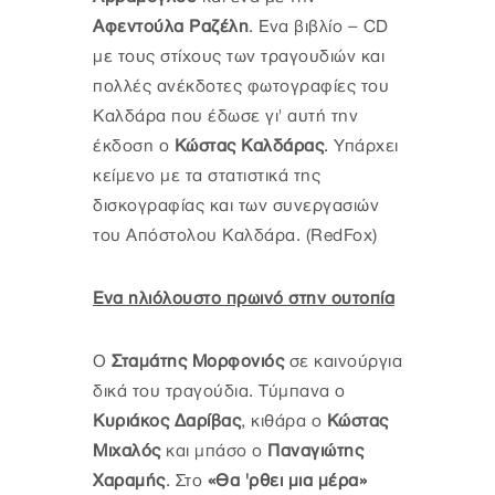
Αφεντούλα Ραζέλη
. Ενα βιβλίο – CD
με τους στίχους των τραγουδιών και
πολλές ανέκδοτες φωτογραφίες του
Καλδάρα που έδωσε γι' αυτή την
έκδοση ο
Κώστας Καλδάρας
. Υπάρχει
κείμενο με τα στατιστικά της
δισκογραφίας και των συνεργασιών
του Απόστολου Καλδάρα. (RedFox)
Ενα ηλιόλουστο πρωινό στην ουτοπία
Ο
Σταμάτης Μορφονιός
σε καινούργια
δικά του τραγούδια. Τύμπανα ο
Κυριάκος Δαρίβας
, κιθάρα ο
Κώστας
Μιχαλός
και μπάσο ο
Παναγιώτης
Χαραμής
. Στο
«Θα 'ρθει μια μέρα»