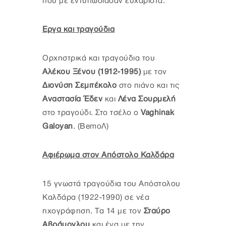
που με εντυπωσίασαν ευχάριστα.
Εργα και τραγούδια
Ορχηστρικά και τραγούδια του
Αλέκου Ξένου (1912-1995)
με τον
Διονύση Σεμιτέκολο
στο πιάνο και τις
Αναστασία Έδεν
και
Λένα Σουρμελή
στο τραγούδι. Στο τσέλο ο
Vaghinak
Galoyan
. (BemoΛ)
Αφιέρωμα στον Απόστολο Καλδάρα
15 γνωστά τραγούδια του Απόστολου
Καλδάρα (1922-1990) σε νέα
ηχογράφηση. Τα 14 με τον
Σταύρο
Αβράμογλου
και ένα με την