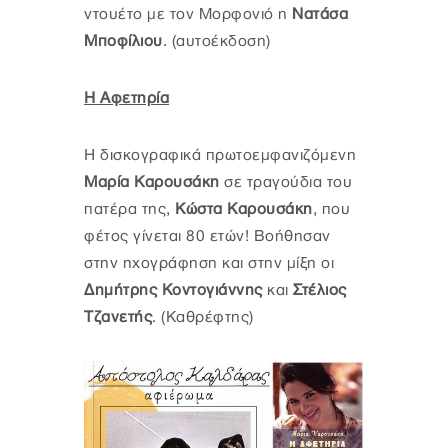
ντουέτο με τον Μορφονιό η
Νατάσα
Μποφίλιου
. (αυτοέκδοση)
Η Αφετηρία
Η δισκογραφικά πρωτοεμφανιζόμενη
Μαρία Καρουσάκη
σε τραγούδια του
πατέρα της,
Κώστα Καρουσάκη
, που
φέτος γίνεται 80 ετών! Βοήθησαν
στην ηχογράφηση και στην μίξη οι
Δημήτρης Κοντογιάννης
και
Στέλιος
Τζανετής
. (Καθρέφτης)