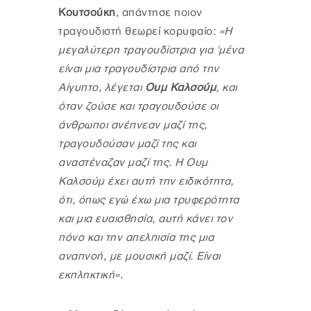
Κουτσούκη
, απάντησε ποιον
τραγουδιστή θεωρεί κορυφαίο:
«Η
μεγαλύτερη τραγουδίστρια για 'μένα
είναι μια τραγουδίστρια από την
Αίγυπτο, λέγεται
Ουμ Καλσούμ
, και
όταν ζούσε και τραγουδούσε οι
άνθρωποι ανέπνεαν μαζί της,
τραγουδούσαν μαζί της και
αναστέναζαν μαζί της. Η Ουμ
Καλσούμ έχει αυτή την ειδικότητα,
ότι, όπως εγώ έχω μια τρυφερότητα
και μια ευαισθησία, αυτή κάνει τον
πόνο και την απελπισία της μια
αναπνοή, με μουσική μαζί. Είναι
εκπληκτική»
.