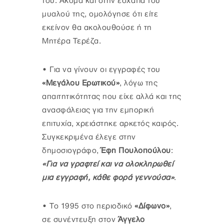
του. Ακόμα και στην εσχατιά του
μυαλού της, ομολόγησε ότι είτε
εκείνον θα ακολουθούσε ή τη
Μητέρα Τερέζα.
•
Για να γίνουν οι εγγραφές του
«Μεγάλου Ερωτικού»
, λόγω της
απαιτητικότητας που είχε αλλά και της
ανασφάλειας για την εμπορική
επιτυχία, χρειάστηκε αρκετός καιρός.
Συγκεκριμένα έλεγε στην
δημοσιογράφο,
Έφη Πουλοπούλου
:
«Για να γραφτεί και να ολοκληρωθεί
μια εγγραφή, κάθε φορά γεννούσα»
.
•
Το 1995 στο περιοδικό
«Δίφωνο»
,
σε συνέντευξη στον
Άγγελο