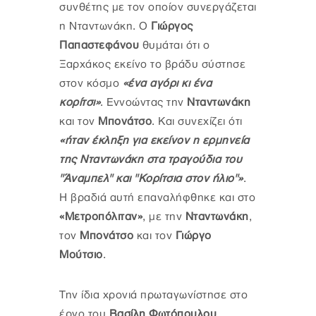
συνθέτης με τον οποίον συνεργάζεται
η Νταντωνάκη. Ο
Γιώργος
Παπαστεφάνου
θυμάται ότι ο
Ξαρχάκος εκείνο το βράδυ σύστησε
στον κόσμο
«ένα αγόρι κι ένα
κορίτσι»
. Εννοώντας την
Νταντωνάκη
και τον
Μπονάτσο
. Και συνεχίζει ότι
«ήταν έκληξη για εκείνον η ερμηνεία
της Νταντωνάκη στα τραγούδια του
"Άναμπελ" και "Κορίτσια στον ήλιο"»
.
Η βραδιά αυτή επαναλήφθηκε και στο
«Μετροπόλιταν»
, με την
Νταντωνάκη
,
τον
Μπονάτσο
και τον
Γιώργο
Μούτσιο
.
Την ίδια χρονιά πρωταγωνίστησε στο
έργο του
Βασίλη Φωτόπουλου
,