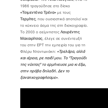
1986 τραγούδησε στο δίσκο
«Τσιμεντένια Τρένα»
με τους
Τερμίτες
, που ουσιαστικά αποτελεί και
το κύκνειο άσμα της στη δισκογραφία.
To 2003 o αείμνηστος
Λαυρέντης
Μαχαιρίτσας
, έλεγε σε συνέντευξή
του στην ΕΡΤ την εμπειρία του για τη
Φλέρυ Νταντωνάκη:
«Τρελάρα, αλλά
και ιέρεια, ρε παιδί μου. Το "Τραγούδι
της νύχτας" το ερμήνευσε μια κι έξω,
στην πρόβα δηλαδή. Δεν το
ξαναηχογραφήσαμε»
.