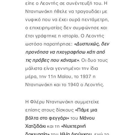
είπε ο Λεοντής σε συνέντευξή του. Η
Νταντωνάκη ήθελε να τραγουδάει με
νυφικό που να έχει ουρά πεντάμετρη,
ο επιχειρηματίας δεν συμφώνησε και
έτσι γράφτηκε η ιστορία. Ο Λεοντής
ωστόσο παρατήρησε:
«Δυστυχώς, δεν
προνόησα να ηχογραφήσω κάτι από
τις πρόβες που κάναμε»
. Οι δυο τους
μάλιστα είναι γεννημένοι την ίδια
μέρα, την 11η Μαϊου, το 1937 η
Νταντωνάκη και το 1940 ο Λεοντής.
Η Φλέρυ Νταντωνάκη συμμετείχε
επίσης στους δίσκους
«Πάμε μια
βόλτα στο φεγγάρι»
του
Μάνου
Χατζιδάκι
και τη
«Νυχτερινή
δοκιμασία»
του
Ηλία Λιούγκου
, ενώ το