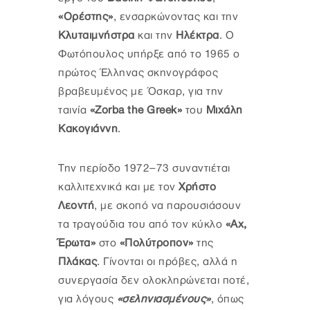
«Ορέστης»
, ενσαρκώνοντας και την
Κλυταιμνήστρα
και την
Ηλέκτρα
. Ο
Φωτόπουλος υπήρξε από το 1965 ο
πρώτος Έλληνας σκηνογράφος
βραβευμένος με Όσκαρ, για την
ταινία
«Zorba the Greek»
του
Μιχάλη
Κακογιάννη
.
Την περίοδο 1972–73 συναντιέται
καλλιτεχνικά και με τον
Χρήστο
Λεοντή
, με σκοπό να παρουσιάσουν
τα τραγούδια του από τον κύκλο
«Αχ,
Έρωτα»
στο
«Πολύτροπον»
της
Πλάκας
. Γίνονται οι πρόβες, αλλά η
συνεργασία δεν ολοκληρώνεται ποτέ,
για λόγους
«σεληνιασμένους»
, όπως