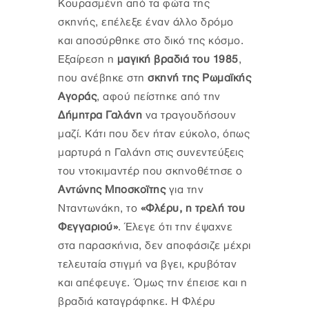
Κουρασμένη από τα φώτα της
σκηνής, επέλεξε έναν άλλο δρόμο
και αποσύρθηκε στο δικό της κόσμο.
Εξαίρεση η
μαγική βραδιά του 1985
,
που ανέβηκε στη
σκηνή της Ρωμαϊκής
Αγοράς
, αφού πείστηκε από την
Δήμητρα Γαλάνη
να τραγουδήσουν
μαζί. Κάτι που δεν ήταν εύκολο, όπως
μαρτυρά η Γαλάνη στις συνεντεύξεις
του ντοκιμαντέρ που σκηνοθέτησε ο
Αντώνης Μποσκοϊτης
για την
Νταντωνάκη, το
«Φλέρυ, η τρελή του
Φεγγαριού»
. Έλεγε ότι την έψαχνε
στα παρασκήνια, δεν αποφάσιζε μέχρι
τελευταία στιγμή να βγει, κρυβόταν
και απέφευγε. Όμως την έπεισε και η
βραδιά καταγράφηκε. Η Φλέρυ