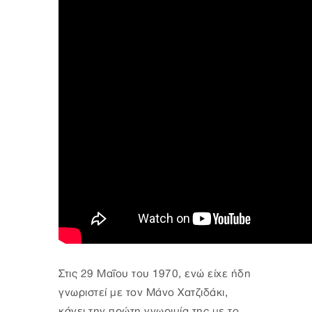
Στις 29 Μαΐου του 1970, ενώ είχε ήδη
γνωριστεί με τον Μάνο Χατζιδάκι,
κάνει την πρώτη γνωριμία της με το