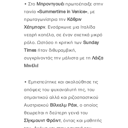
•
Στο
Μπροντγουέι
πρωτοέπαιξε στην
ταινία
«Summertime in Venice»
, με
πρωταγωνίστρια την
Κάθριν
Χέπμπορν
. Ενσάρκωνε μια Ιταλίδα
νεαρή κοπέλα, σε έναν σχετικά μικρό
ρόλο. Ωστόσο η κριτική των
Sunday
Times
ήταν διθυραμβική,
συγκρίνοντάς την μάλιστα με τη
Λάιζα
Μινέλι!
•
Εμπιστεύτηκε και ακολούθησε τις
απόψεις του ψυχαναλυτή της, του
σημαντικού αλλά και ριζοσπαστικού
Αυστριακού
Βίλχελμ Ράιχ
, ο οποίος
θεωρείται η δεύτερη γενιά του
Σίγκμουντ Φρόιντ
, όντας και μαθητής