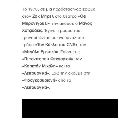
Το 1970, σε μια παράσταση-αφιέρωμα
στον
Ζακ Μπρελ
στο θέατρο
«Οφ
Μπροντγουέι»
, την άκουσε ο
Μάνος
Χατζιδάκις
: Έγινε η μούσα του,
τραγουδώντας με ανεπανάληπτο
τρόπο
«Τον Κύκλο του CNS»
, τον
«Μεγάλο Ερωτικό»
. Επίσης τις
«Γειτονιές του Φεγγαριού»
, τον
«Καπετάν Μιχάλη»
και τα
«Λειτουργικά»
. Εδώ την ακούμε στη
«Φραγκοσυριανή»
από τα
«Λειτουργικά»
.