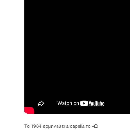
Το 1984 ερμηνεύει a capella το
«Ω