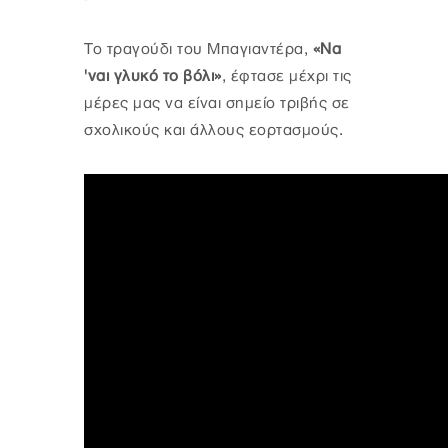
Το τραγούδι του Μπαγιαντέρα,
«Να
'ναι γλυκό το βόλι»
, έφτασε μέχρι τις
μέρες μας να είναι σημείο τριβής σε
σχολικούς και άλλους εορτασμούς.