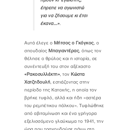
ήμουν κι' εγωιστής,
έπρεπε να αγωνιστώ
για να ζήσουμε κι έτσι
έκανα…»
.
Αυτά έλεγε ο
Μήτσος ο Γκόγκος
, ο
σπουδαίος
Μπαγιαντέρας
, όπως τον
θέλησε ο θρύλος και η ιστορία, σε
συνέντευξή του στον αξέχαστο
«Ρακοσυλλέκτη»
, τον
Κώστα
Χατζηδουλή
, εστιάζοντας στην
περίοδο της Κατοχής, η οποία τον
βρήκε τυφλό, αλλά και ήδη «αστέρα
του ρεμπέτικου πάλκου». Τυφλώθηκε
από αβιταμίνωση και ένα γρήγορα
εξελισσόμενο γλαύκωμα το 1941, την
ώρα που τραγουδούσε πάνω στο