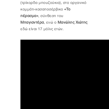
(τρίχορδα μπουζούκια), στο οργανικό
κομμάτι-χασαποσέρβικο
«Το
πέρασμα»
, σύνθεση του
Μπαγιαντέρα
, ενώ ο
Μανώλης Χιώτης
εδώ είναι 17 μόλις ετών.