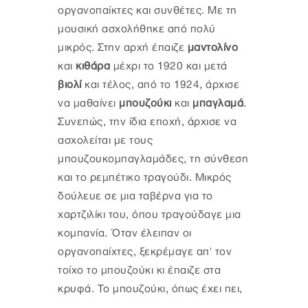
οργανοπαίκτες και συνθέτες. Με τη
μουσική ασχολήθηκε από πολύ
μικρός. Στην αρχή έπαιζε
μαντολίνο
και
κιθάρα
μέχρι το 1920 και μετά
βιολί
και τέλος, από το 1924, άρχισε
να μαθαίνει
μπουζούκι
και
μπαγλαμά
.
Συνεπώς, την ίδια εποχή, άρχισε να
ασχολείται με τους
μπουζουκομπαγλαμάδες, τη σύνθεση
και το ρεμπέτικο τραγούδι. Μικρός
δούλευε σε μια ταβέρνα για το
χαρτζιλίκι του, όπου τραγούδαγε μια
κομπανία. Όταν έλειπαν οι
οργανοπαίχτες, ξεκρέμαγε απ' τον
τοίχο το μπουζούκι κι έπαιζε στα
κρυφά. Το μπουζούκι, όπως έχει πει,