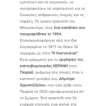
εμπνέουν και να συγκινούν, να
συντροφεύουν τις χαρούμενες και τις
δύσκολες ανθρώπινες στιγμές και τις
παρέες. Το πρώτο τραγούδι του
Μπαγιαντέρα, ήταν
ένα χασάπικο που
ηχογραφήθηκε το 1934
.
Επανακυκλοφόρησε από τον ίδιο
λογοκριμένο το 1977 σε δίσκο 33
στροφών με τίτλο
"Η Καπνουλού"
.
Είναι γραμμένο για τις
εργάτριες της
καπνοβιομηχανίας ΚΕΡΑΝΗ
στον
Πειραιά
, ανάμεσα στις οποίες ήταν η
κατοπινή γυναίκα του,
Δήμητρα
Αρμπατζόγλου
, που είχε έρθει στον
Πειραιά το 1922 προσφυγοπούλα απ'
τη Σμύρνη. Ένα τραγούδι που δε
γνώρισε επιτυχία, ενώ ανήκε στα