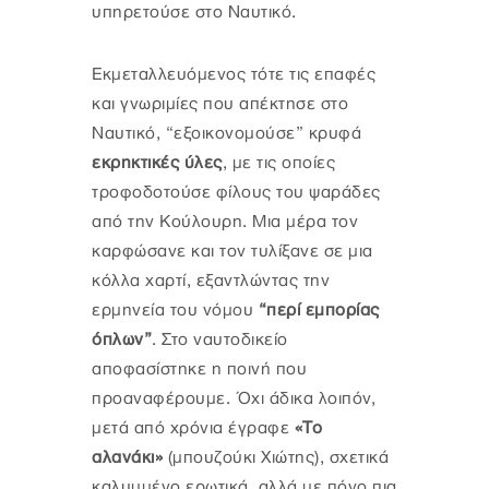
υπηρετούσε στο Ναυτικό.
Εκμεταλλευόμενος τότε τις επαφές
και γνωριμίες που απέκτησε στο
Ναυτικό, “εξοικονομούσε” κρυφά
εκρηκτικές ύλες
, με τις οποίες
τροφοδοτούσε φίλους του ψαράδες
από την Κούλουρη. Μια μέρα τον
καρφώσανε και τον τυλίξανε σε μια
κόλλα χαρτί, εξαντλώντας την
ερμηνεία του νόμου
“περί εμπορίας
όπλων”
. Στο ναυτοδικείο
αποφασίστηκε η ποινή που
προαναφέρουμε. Όχι άδικα λοιπόν,
μετά από χρόνια έγραφε
«Το
αλανάκι»
(μπουζούκι Χιώτης), σχετικά
καλυμμένο ερωτικά, αλλά με πόνο πια