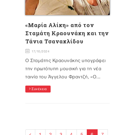
«Μαρία Αλίκη» από τον
Σταμάτη Κραουνάκη και την
Τάνια Τσανακλίδου
17/10/2024
Ο Σταμάτης Κραουνάκης υπογράφει
την πρωτότυπη μουσική για τη νέα
ταινία του Άγγελου Φραντζή, «Ο...
Συνέχεια
1
2
3
4
5
6
7