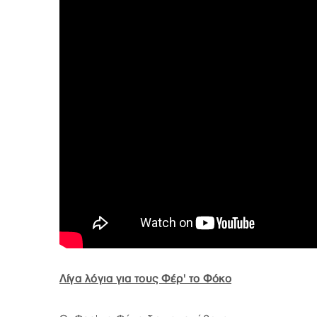
Λίγα λόγια για τους Φέρ' το Φόκο