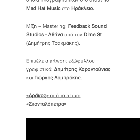
οποία ηχογραφήθηκαν στο στούντιο
Μad Ηat Μusic
στο
Ηράκλειο
.
Μίξη – Mastering:
Feedback Sound
Studios - Αθήνα
από τον
Dime St
(Δημήτρης Τσακμάκης).
Επιμέλεια artwork εξώφυλλου –
γραφιστικά:
Δημήτρης Καραντούνιας
και
Γιώργος Λαμπράκης
.
«Δράκος»
από το album
«Σκανταλόπετρα»