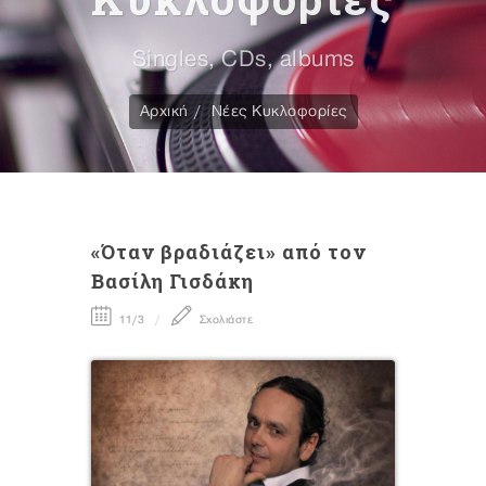
Singles, CDs, albums
Αρχική
Νέες Κυκλοφορίες
«Όταν βραδιάζει» από τον
Βασίλη Γισδάκη
11/3
Σχολιάστε