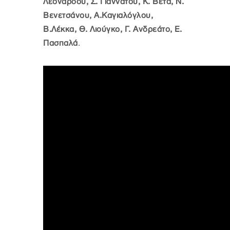
Λεονάρδου, Σ. Γιαννάτου, Κ. Βέτα, Ν.
Βενετσάνου, Α.Καγιαλόγλου,
Β.Λέκκα, Θ. Λιούγκο, Γ. Ανδρεάτο, Ε.
Πασπαλά
.