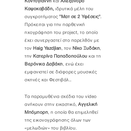
Κοντογιάννη
και
Αλέξανδρο
Καψοκαβάδη,
ιδρυτικά μέλη του
συγκροτήματος
"Ματ σε 2 Υφέσεις"
.
Πρόκειται για την παρθενική
ηχογράφηση του project, το οποίο
έχει συνεργαστεί στο παρελθόν με
τον
Haig Yazdjian
, τον
Νίκο Ξυδάκη
,
την
Κατερίνα Παπαδοπούλου
και τη
Βερόνικα Δαβάκη
, ενώ έχει
εμφανιστεί σε διάφορες μουσικές
σκηνές και Φεστιβάλ..
Τα παραμυθένια σχέδια του video
ανήκουν στην εικαστικό,
Αγγελική
Μπόμπορη
, η οποία θα επιμεληθεί
της εικονογράφησης όλων των
«μελωδιών» του βιβλίου.