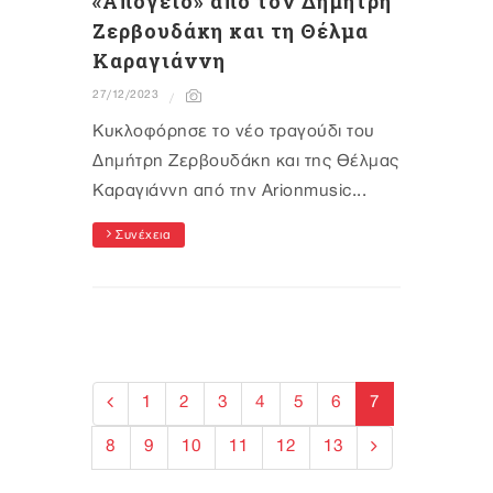
«Απόγειο» από τον Δημήτρη
Ζερβουδάκη και τη Θέλμα
Καραγιάννη
27/12/2023
Κυκλοφόρησε το νέο τραγούδι του
Δημήτρη Ζερβουδάκη και της Θέλμας
Καραγιάννη από την Arionmusic...
Συνέχεια
1
2
3
4
5
6
7
8
9
10
11
12
13