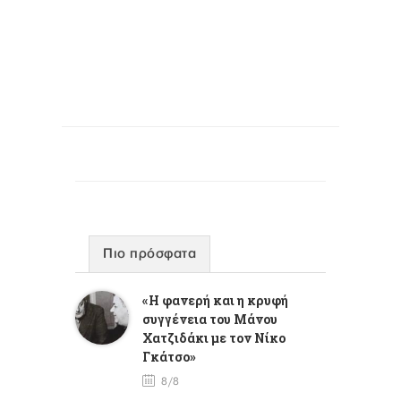
Πιο πρόσφατα
«Η φανερή και η κρυφή
συγγένεια του Μάνου
Χατζιδάκι με τον Νίκο
Γκάτσο»
8/8