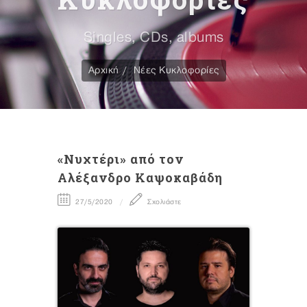
Singles, CDs, albums
Αρχική
Νέες Κυκλοφορίες
«Νυχτέρι» από τον
Αλέξανδρο Καψοκαβάδη
27/5/2020
Σχολιάστε