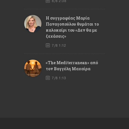
8/8 2:38
Η συγγραφέας Μαρία
Παναγοπούλου θυμάται το
καλοκαίρι του «Δεν θα με
ξεχάσεις»
7/8 1:12
«The Mediterranean» από
τον Βαγγέλη Μαχαίρα
7/8 1:13