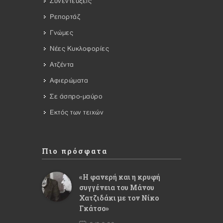
Συνεντεύξεις
Ρεπορτάζ
Γνώμες
Νέες Κυκλοφορίες
Ατζέντα
Αφιερώματα
Σε άσπρο-μαύρο
Εκτός των τειχών
Πιο πρόσφατα
«Η φανερή και η κρυφή
συγγένεια του Μάνου
Χατζιδάκι με τον Νίκο
Γκάτσο»