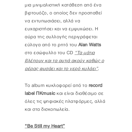
μια μινιμαλιστική κατάθεση από ένα
βιρτουόζο, ο οποίος δεν προσπαθεί
να εντυπωσιάσει, αλλά να
ευχαριστήσει και να εμψυχώσει. Η
αύρα της συλλογής περιγράφεται
εύλογα από το ρητό του
Alan Watts
στο εσώφυλλο του CD
“Τα μάτια
βλέπουν και τα αυτιά ακούν καθώς ο
αέρας φυσάει και το νερό κυλάει”
.
To album κυκλοφορεί από το
record
label ΠΚmusic
και είναι διαθέσιμο σε
όλες τις ψηφιακές πλατφόρμες, αλλά
και στα δισκοπωλεία.
“Be Still my Heart”