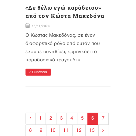
«Δε θέλω εγώ παράδεισο»
από τον Κώστα Μακεδόνα
15/11/2024
Ο Κώστας Μακεδόνας, σε έναν
διαφορετικό ρόλο από αυτόν που
έχουμε συνηθίσει, ερμηνεύει το
παραδοσιακό τραγούδι «...
Συνέχεια
1
2
3
4
5
6
7
8
9
10
11
12
13