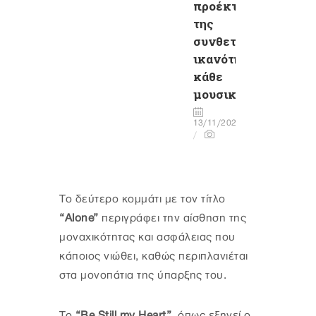
προέκταση
της
συνθετικής
ικανότητας
κάθε
μουσικού»
13/11/2022
Το δεύτερο κομμάτι με τον τίτλο
“Alone”
περιγράφει την αίσθηση της
μοναχικότητας και ασφάλειας που
κάποιος νιώθει, καθώς περιπλανιέται
στα μονοπάτια της ύπαρξης του.
To
“Be Still my Heart”
, όπως εξηγεί ο