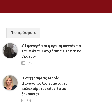
Πιο πρόσφατα
«Η φανερή και η κρυφή συγγένεια
του Μάνου Χατζιδάκι με τον Νίκο
Γκάτσο»
8/8
Η συγγραφέας Μαρία
Παναγοπούλου θυμάται το
καλοκαίρι του «Δεν θα με
ξεχάσεις»
7/8