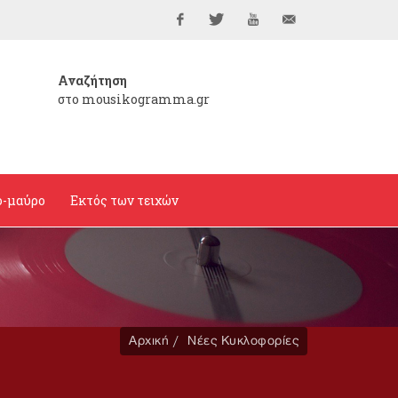
Facebook
Twitter
YouTube
info@mousikogramma
Αναζήτηση
στο mousikogramma.gr
ο-μαύρο
Εκτός των τειχών
Αρχική
Νέες Κυκλοφορίες