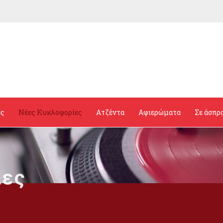
ες
Νέες Κυκλοφορίες
Ατζέντα
Αφιερώματα
Σε άσπρ
ίες