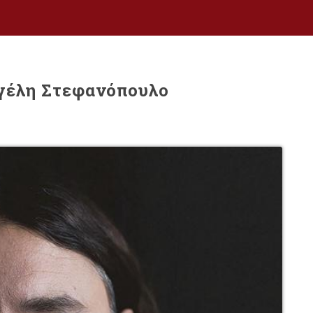
γγέλη Στεφανόπουλο