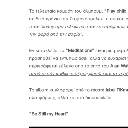
Το τελευταίο κομμάτι του άλμπουμ,
“Play child
παιδικά χρόνια του Στεφανόπουλου, ο οποίος 
στον διαλογισμό τελειώνει όταν επιστρέψουμε 
την φορά από την σοφία”
.
Εν κατακλείδι, το
“Meditations”
είναι μια μινιμ
προσπαθεί να εντυπωσιάσει, αλλά να ευχαριστ
περιγράφεται εύλογα από το ρητό του
Alan Wa
αυτιά ακούν καθώς ο αέρας φυσάει και το νερό
To album κυκλοφορεί από το
record label ΠΚm
πλατφόρμες, αλλά και στα δισκοπωλεία.
“Be Still my Heart”