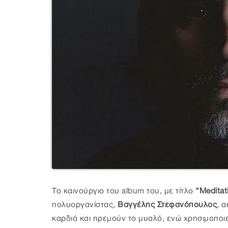
Το καινούργιο του album του, με τίτλο
“Meditat
πολυοργανίστας,
Βαγγέλης Στεφανόπουλος
, 
καρδιά και ηρεμούν το μυαλό, ενώ χρησιμοποιε