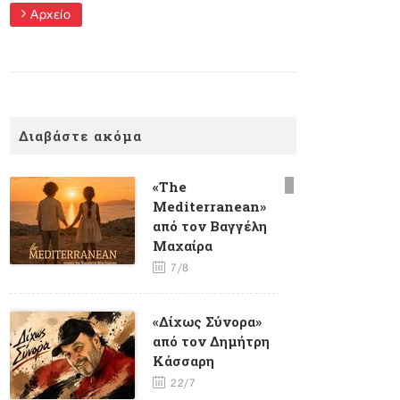
Αρχείο
Διαβάστε ακόμα
«The
Mediterranean»
από τον Βαγγέλη
Μαχαίρα
7/8
«Δίχως Σύνορα»
από τον Δημήτρη
Κάσσαρη
22/7