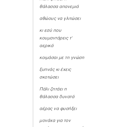
θάλασσα απανεμιά
αθώους να γλιτώσει
κι εσύ που
κουμαντάρεις τ'
αερικά
κοιμάσαι με τη γνώση
ξυπνάς κι έχεις
σκοτώσει
Πάλι ζητάει η
θάλασσα δυνατά
αέρας να φυσήξει
μονάχα για τον