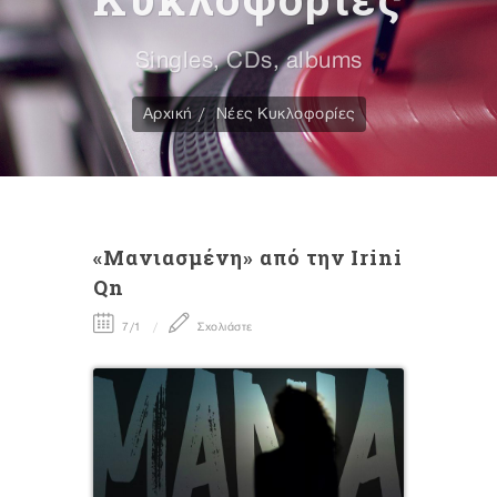
Singles, CDs, albums
Αρχική
Νέες Κυκλοφορίες
«Μανιασμένη» από την Irini
Qn
7/1
Σχολιάστε