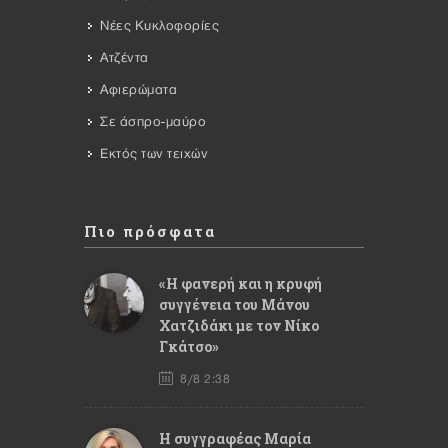
Νέες Κυκλοφορίες
Ατζέντα
Αφιερώματα
Σε άσπρο-μαύρο
Εκτός των τειχών
Πιο πρόσφατα
«Η φανερή και η κρυφή
συγγένεια του Μάνου
Χατζιδάκι με τον Νίκο
Γκάτσο»
8/8 2:38
Η συγγραφέας Μαρία