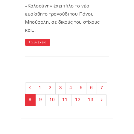
«Καλοσύνη» έχει τίτλο το νέο
ευαίσθητο τραγούδι του Πάνου
Μπούσαλη, σε δικούς του στίχους
και...
Συνέχεια
1
2
3
4
5
6
7
8
9
10
11
12
13