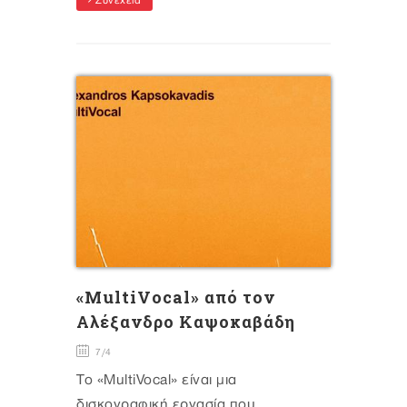
Συνέχεια
«MultiVocal» από τον
Αλέξανδρο Καψοκαβάδη
7/4
Το «MultiVocal» είναι μια
δισκογραφική εργασία που