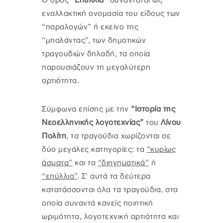
Ο όρος
“Επύλλια”
συναντάται ως
εναλλακτική ονομασία του είδους των
“παραλογών” ή εκείνο της
“μπαλάντας”, των δημοτικών
τραγουδιών δηλαδή, τα οποία
παρουσιάζουν τη μεγαλύτερη
αρτιότητα.
Σύμφωνα επίσης με την
“Ιστορία της
Νεοελληνικής λογοτεχνίας”
του
Λίνου
Πολίτη
, τα τραγούδια χωρίζονται σε
δύο μεγάλες κατηγορίες: τα
“κυρίως
άσματα”
και τα
“διηγηματικά”
ή
“επύλλια”
. Σ' αυτά τα δεύτερα
κατατάσσονται όλα τα τραγούδια, στα
οποία συναντά κανείς ποιητική
ωριμότητα, λογοτεχνική αρτιότητα και