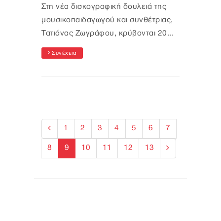
Στη νέα δισκογραφική δουλειά της
μουσικοπαιδαγωγού και συνθέτριας,
Τατιάνας Ζωγράφου, κρύβονται 20...
Συνέχεια
1
2
3
4
5
6
7
8
9
10
11
12
13