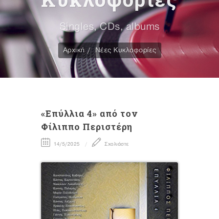
Singles, CDs, albums
Αρχική
Νέες Κυκλοφορίες
«Επύλλια 4» από τον
Φίλιππο Περιστέρη
14/5/2025
Σχολιάστε