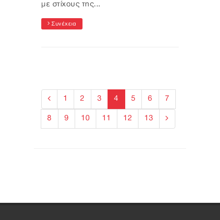
με στίχους της...
Συνέχεια
1
2
3
4
5
6
7
8
9
10
11
12
13