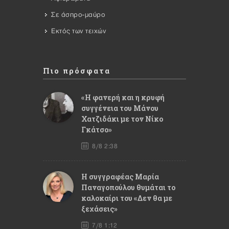
Σε άσπρο-μαύρο
Εκτός των τειχών
Πιο πρόσφατα
«Η φανερή και η κρυφή
συγγένεια του Μάνου
Χατζιδάκι με τον Νίκο
Γκάτσο»
8/8 2:38
Η συγγραφέας Μαρία
Παναγοπούλου θυμάται το
καλοκαίρι του «Δεν θα με
ξεχάσεις»
7/8 1:12