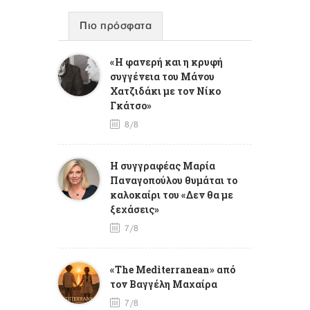
Πιο πρόσφατα
«Η φανερή και η κρυφή
συγγένεια του Μάνου
Χατζιδάκι με τον Νίκο
Γκάτσο»
8/8
Η συγγραφέας Μαρία
Παναγοπούλου θυμάται το
καλοκαίρι του «Δεν θα με
ξεχάσεις»
7/8
«The Mediterranean» από
τον Βαγγέλη Μαχαίρα
7/8