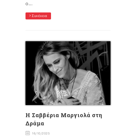
ο...
Συνέχεια
H Σαββέρια Μαργιολά στη
Δράμα
16/10/2025