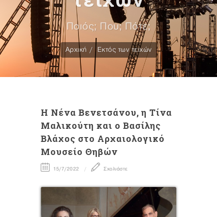
Ποιός; Που; Πότε;
Αρχική
Εκτός των τειχών
H Nένα Βενετσάνου, η Τίνα
Μαλικούτη και ο Βασίλης
Βλάχος στο Αρχαιολογικό
Μουσείο Θηβών
15/7/2022
Σχολιάστε