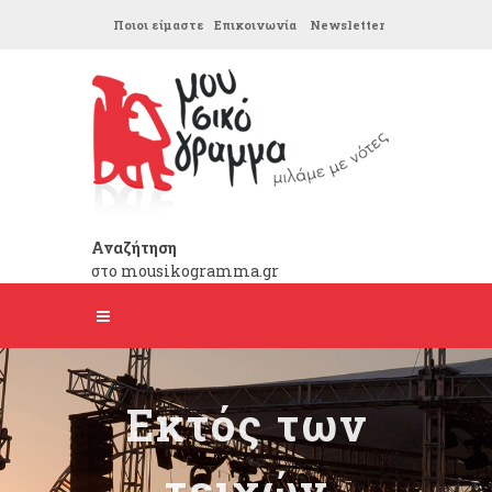
Ποιοι είμαστε
Επικοινωνία
Newsletter
Αναζήτηση
στο mousikogramma.gr
Εκτός των
τειχών