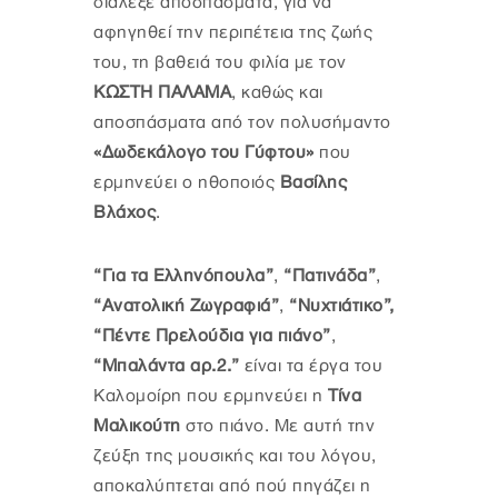
διάλεξε αποσπάσματα, για να
αφηγηθεί την περιπέτεια της ζωής
του, τη βαθειά του φιλία με τον
ΚΩΣΤΗ ΠΑΛΑΜΑ
, καθώς και
αποσπάσματα από τον πολυσήμαντο
«Δωδεκάλογο του Γύφτου»
που
ερμηνεύει ο ηθοποιός
Βασίλης
Βλάχος
.
“Για τα Ελληνόπουλα”
,
“Πατινάδα”
,
“Ανατολική Ζωγραφιά”
,
“Νυχτιάτικο”,
“Πέντε Πρελούδια για πιάνο”
,
“Μπαλάντα αρ.2.”
είναι τα έργα του
Καλομοίρη που ερμηνεύει η
Τίνα
Μαλικούτη
στο πιάνο. Με αυτή την
ζεύξη της μουσικής και του λόγου,
αποκαλύπτεται από πού πηγάζει η