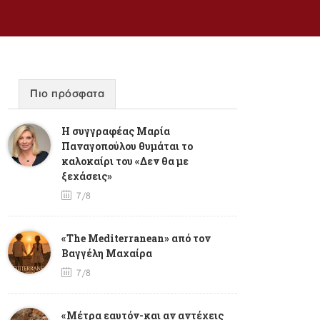
Πιο πρόσφατα
Η συγγραφέας Μαρία
Παναγοπούλου θυμάται το
καλοκαίρι του «Δεν θα με
ξεχάσεις»
7/8
«The Mediterranean» από τον
Βαγγέλη Μαχαίρα
7/8
«Μέτρα εαυτόν-και αν αντέχεις