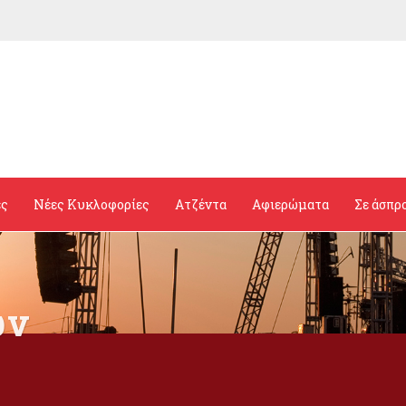
ες
Νέες Κυκλοφορίες
Ατζέντα
Αφιερώματα
Σε άσπρ
ών