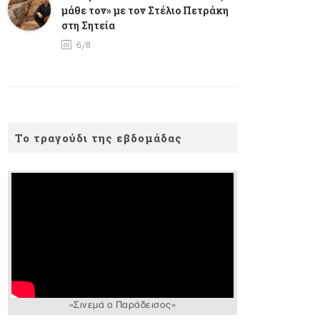
μάθε τον» με τον Στέλιο Πετράκη
στη Σητεία
6/8
Το τραγούδι της εβδομάδας
«Σινεμά ο Παράδεισος»