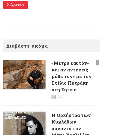
Αρχείο
Διαβάστε ακόμα
«Μέτρα εαυτόν-
και αν αντέχεις
μάθε τον» με τον
Στέλιο Πετράκη
στη Σητεία
6/8
H Oρχήστρα των
Κυκλάδων
συναντά τον
Μάνο Χατζιδάκι