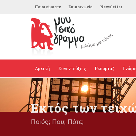
Ποιοι είμαστε
Επικοινωνία
Newsletter
Αρχική
Συνεντεύξεις
Ρεπορτάζ
Γνώμ
Εκτός των τειχ
Ποιός; Που; Πότε;