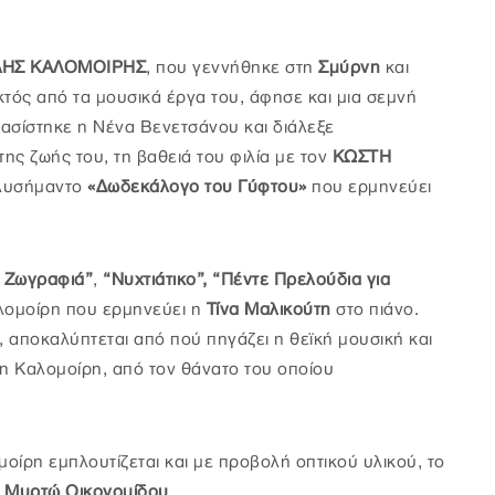
ΗΣ ΚΑΛΟΜΟΙΡΗΣ
, που γεννήθηκε στη
Σμύρνη
και
εκτός από τα μουσικά έργα του, άφησε και μια σεμνή
βασίστηκε η Νένα Βενετσάνου και διάλεξε
της ζωής του, τη βαθειά του φιλία με τον
ΚΩΣΤΗ
ολυσήμαντο
«Δωδεκάλογο του Γύφτου»
που ερμηνεύει
ή Ζωγραφιά”
,
“Νυχτιάτικο”,
“Πέντε Πρελούδια για
αλομοίρη που ερμηνεύει η
Τίνα Μαλικούτη
στο πιάνο.
, αποκαλύπτεται από πού πηγάζει η θεϊκή μουσική και
η Καλομοίρη, από τον θάνατο του οποίου
ίρη εμπλουτίζεται και με προβολή οπτικού υλικού, το
η
Μυρτώ Οικονομίδου
.