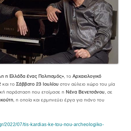
η η Ελλάδα ένας Πολιτισμός»
, το
Αρχαιολογικό
2
και το
Σάββατο 23 Ιουλίου
στον αύλειο χώρο του μία
ική παράσταση που ετοίμασε η
Νένα Βενετσάνου
, σε
ικούτη
, η οποία και ερμηνεύει έργα για πιάνο του
v.gr/2022/07/tis-kardias-ke-tou-nou-archeologiko-