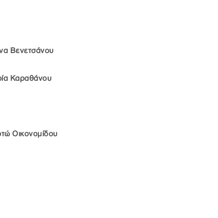
να Βενετσάνου
ία Καραθάνου
ρτώ Οικονομίδου