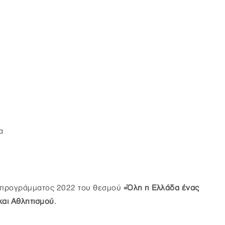
α
υ προγράμματος 2022 του θεσμού
«Όλη η Ελλάδα ένας
και Αθλητισμού
.