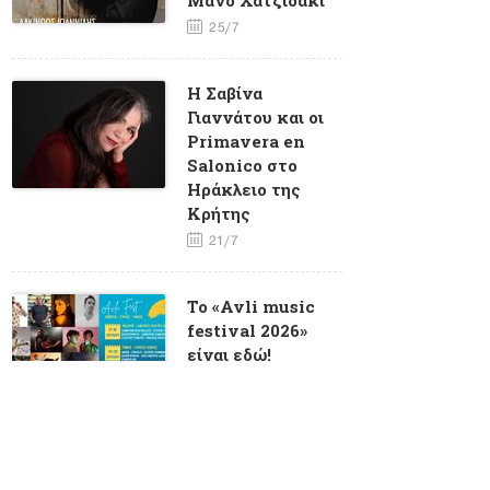
25/7
Η Σαβίνα
Γιαννάτου και οι
Primavera en
Salonico στο
Ηράκλειο της
Κρήτης
21/7
To «Avli music
festival 2026»
είναι εδώ!
6/7
O Κώστας
Λειβαδάς στα