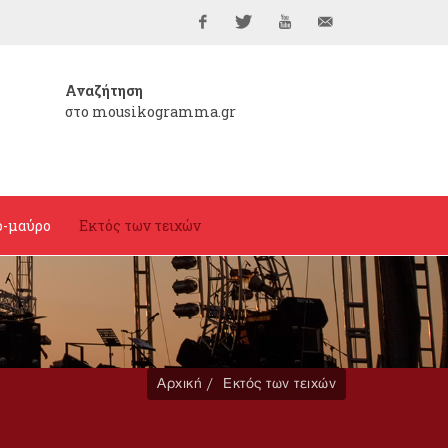
Facebook
Twitter
YouTube
info@mousikogramma
Αναζήτηση
στο mousikogramma.gr
ο-μαύρο
Εκτός των τειχών
Αρχική
Εκτός των τειχών