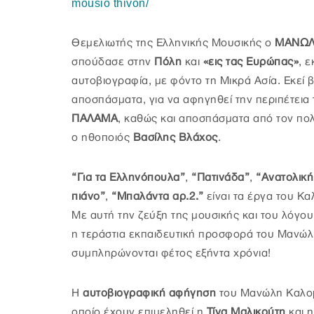
mousio thivon/
Θεμελιωτής της Ελληνικής Μουσικής ο
ΜΑΝΩΛ
σπούδασε στην
Πόλη
και
«εις τας Ευρώπας»
, 
αυτοβιογραφία, με φόντο τη Μικρά Ασία. Εκεί 
αποσπάσματα, για να αφηγηθεί την περιπέτεια 
ΠΑΛΑΜΑ
, καθώς και αποσπάσματα από τον π
ο ηθοποιός
Βασίλης Βλάχος
.
“Για τα Ελληνόπουλα”
,
“Πατινάδα”
,
“Ανατολικ
πιάνο”
,
“Μπαλάντα αρ.2.”
είναι τα έργα του Κ
Με αυτή την ζεύξη της μουσικής και του λόγου
η τεράστια εκπαιδευτική προσφορά του Μανώλ
συμπληρώνονται φέτος εξήντα χρόνια!
Η
αυτοβιογραφική αφήγηση
του Μανώλη Καλομο
οποίο έχουν επιμεληθεί η
Τίνα Μαλικούτη
και 