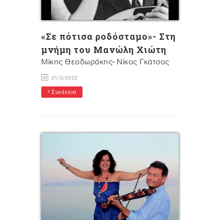
«Σε πότισα ροδόσταμο»- Στη
μνήμη του Μανώλη Χιώτη
Mίκης Θεοδωράκης- Νίκος Γκάτσος
21/3/2022
Συνέχεια