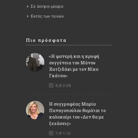
Σε άσπρο-μαύρο
Εκτός των τειχών
Πιο πρόσφατα
«Η φανερή και η κρυφή
συγγένεια του Μάνου
Χατζιδάκι με τον Νίκο
Γκάτσο»
8/8 2:38
Η συγγραφέας Μαρία
Παναγοπούλου θυμάται το
καλοκαίρι του «Δεν θα με
ξεχάσεις»
7/8 1:12