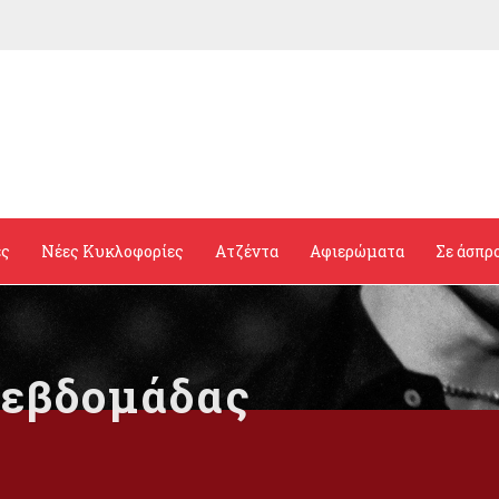
ες
Νέες Κυκλοφορίες
Ατζέντα
Αφιερώματα
Σε άσπρ
 εβδομάδας