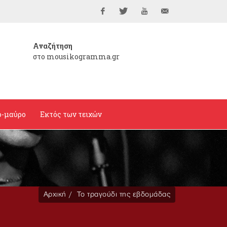
Facebook
Twitter
YouTube
info@mousikogramma
Αναζήτηση
στο mousikogramma.gr
ο-μαύρο
Εκτός των τειχών
Αρχική
Το τραγούδι της εβδομάδας