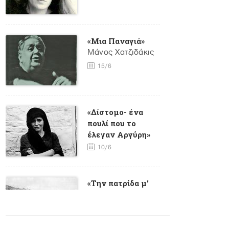
«Μια Παναγιά»
Μάνος Χατζιδάκις
15/6
«Δίστομο- ένα
πουλί που το
έλεγαν Αργύρη»
10/6
«Την πατρίδα μ'
έχασα»- 107
χρόνια από τη
Γενοκτονία των
Ελλήνων του