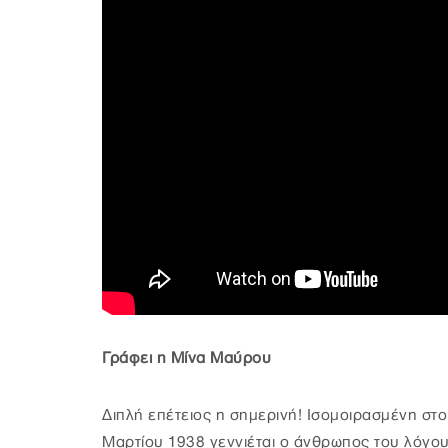
Γράφει η Μίνα Μαύρου
Διπλή επέτειος η σημερινή! Ισομοιρασμένη στο 
Μαρτίου 1938 γεννιέται ο άνθρωπος του λόγου,