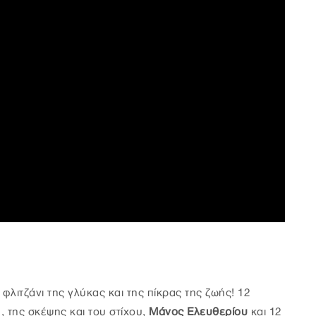
φλιτζάνι της γλύκας και της πίκρας της ζωής! 12
 της σκέψης και του στίχου,
Μάνος Ελευθερίου
και 12