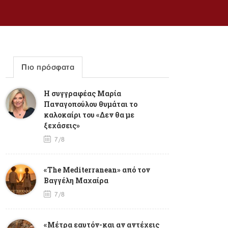
Πιο πρόσφατα
Η συγγραφέας Μαρία
Παναγοπούλου θυμάται το
καλοκαίρι του «Δεν θα με
ξεχάσεις»
7/8
«The Mediterranean» από τον
Βαγγέλη Μαχαίρα
7/8
«Μέτρα εαυτόν-και αν αντέχεις