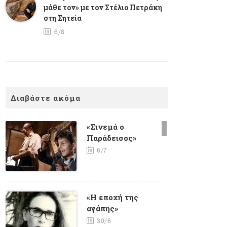
μάθε τον» με τον Στέλιο Πετράκη
στη Σητεία
6/8
Διαβάστε ακόμα
«Σινεμά ο
Παράδεισος»
6/7
«Η εποχή της
αγάπης»
30/6