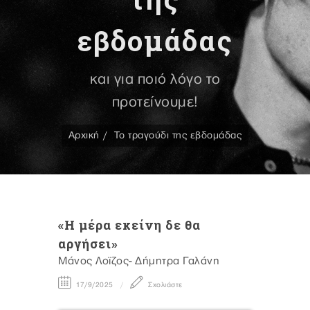
εβδομάδας
και για ποιό λόγο το
προτείνουμε!
Αρχική
Το τραγούδι της εβδομάδας
«Η μέρα εκείνη δε θα
αργήσει»
Μάνος Λοϊζος- Δήμητρα Γαλάνη
17/9/2025
Σχολιάστε