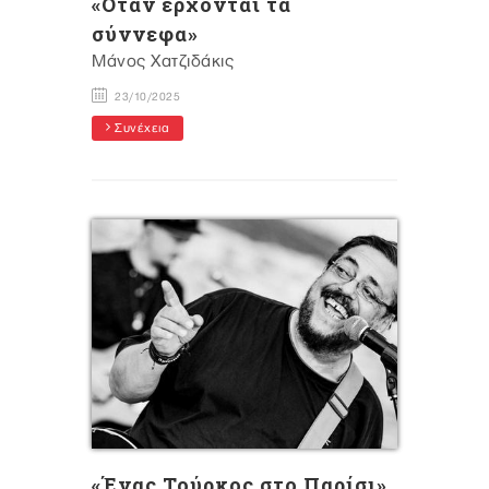
«Όταν έρχονται τα
σύννεφα»
Μάνος Χατζιδάκις
23/10/2025
Συνέχεια
«Ένας Τούρκος στο Παρίσι»