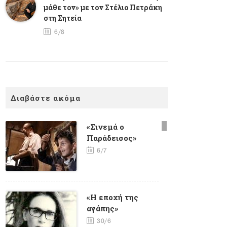
μάθε τον» με τον Στέλιο Πετράκη
στη Σητεία
6/8
Διαβάστε ακόμα
«Σινεμά ο
Παράδεισος»
6/7
«Η εποχή της
αγάπης»
30/6