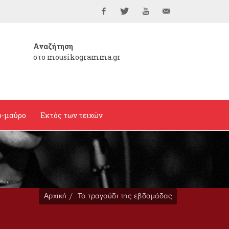
Facebook
Twitter
YouTube
info@mousikogramma
Αναζήτηση
στο mousikogramma.gr
ο-μαύρο
Εκτός των τειχών
Αρχική
Το τραγούδι της εβδομάδας