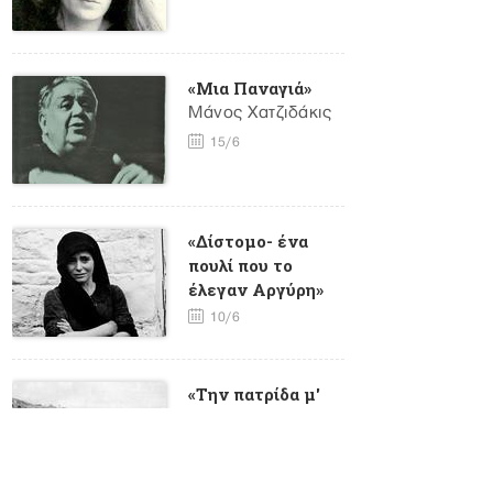
«Μια Παναγιά»
Μάνος Χατζιδάκις
15/6
«Δίστομο- ένα
πουλί που το
έλεγαν Αργύρη»
10/6
«Την πατρίδα μ'
έχασα»- 107
χρόνια από τη
Γενοκτονία των
Ελλήνων του