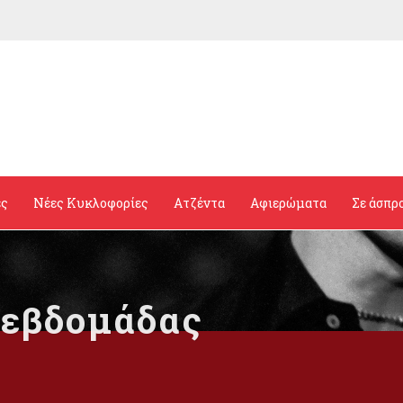
ες
Νέες Κυκλοφορίες
Ατζέντα
Αφιερώματα
Σε άσπρ
 εβδομάδας