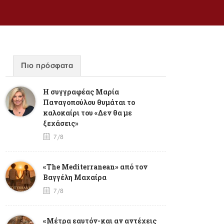
Πιο πρόσφατα
Η συγγραφέας Μαρία
Παναγοπούλου θυμάται το
καλοκαίρι του «Δεν θα με
ξεχάσεις»
7/8
«The Mediterranean» από τον
Βαγγέλη Μαχαίρα
7/8
«Μέτρα εαυτόν-και αν αντέχεις