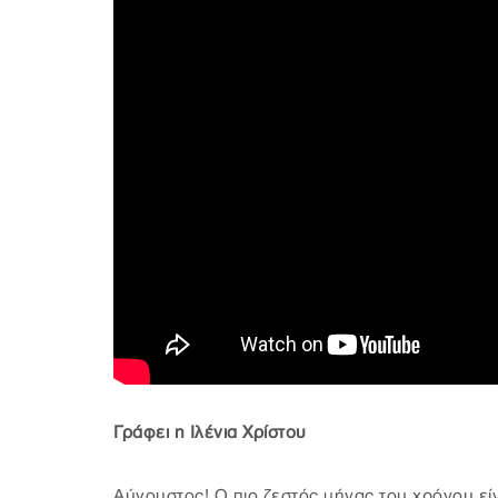
Γράφει η Ιλένια Χρίστου
Αύγουστος! Ο πιο ζεστός μήνας του χρόνου είνα