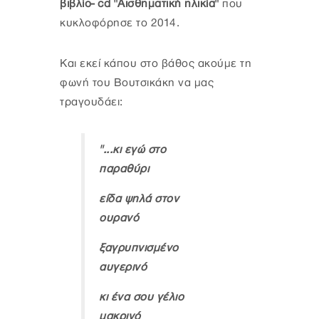
βιβλίο- cd "Αισθηματική ηλικία"
που
κυκλοφόρησε το 2014.
Kαι εκεί κάπου στο βάθος ακούμε τη
φωνή του Βουτσικάκη να μας
τραγουδάει:
"...κι εγώ στο
παραθύρι
είδα ψηλά στον
ουρανό
ξαγρυπνισμένο
αυγερινό
κι ένα σου γέλιο
μακρινό