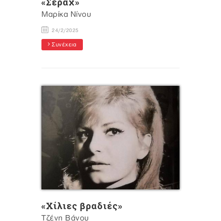
«Σεράχ»
Μαρίκα Νίνου
24/2/2025
Συνέχεια
«Χίλιες βραδιές»
Τζένη Βάνου