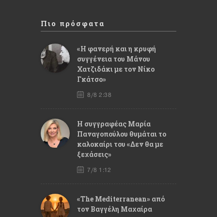
Πιο πρόσφατα
«Η φανερή και η κρυφή
συγγένεια του Μάνου
Χατζιδάκι με τον Νίκο
Γκάτσο»
8/8 2:38
Η συγγραφέας Μαρία
Παναγοπούλου θυμάται το
καλοκαίρι του «Δεν θα με
ξεχάσεις»
7/8 1:12
«The Mediterranean» από
τον Βαγγέλη Μαχαίρα