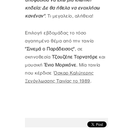
αποφάσισα να έχω μια ιδιωτική
κηδεία: Δε θα ήθελα να ενοχλήσω
κανέναν"
. Τι μεγαλείο, αλήθεια!
Επιλογή εβδομάδας το τόσο
αγαπημένο θέμα από την ταινία
"Σινεμά ο Παράδεισος"
, σε
σκηνοθεσία
Τζουζέπε Τορνατόρε
και
μουσική
Ένιο Μορικόνε
. Μία ταινία
που κέρδισε
Όσκαρ Καλύτερης
Ξενόγλωσσης Ταινίας το 1989
.