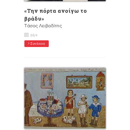
«Την πόρτα ανοίγω το
βράδυ»
Tάσος Λειβαδίτης
20/4
Συνέχεια