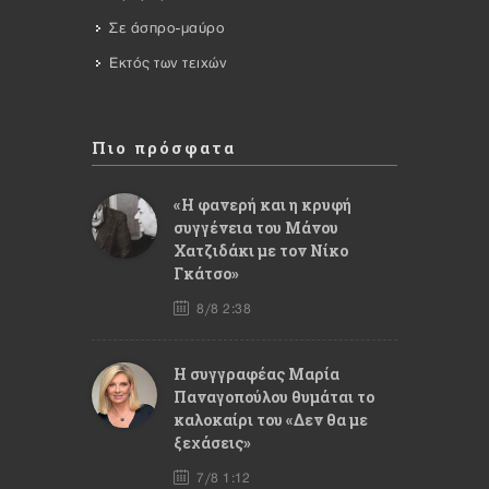
Σε άσπρο-μαύρο
Εκτός των τειχών
Πιο πρόσφατα
«Η φανερή και η κρυφή
συγγένεια του Μάνου
Χατζιδάκι με τον Νίκο
Γκάτσο»
8/8 2:38
Η συγγραφέας Μαρία
Παναγοπούλου θυμάται το
καλοκαίρι του «Δεν θα με
ξεχάσεις»
7/8 1:12