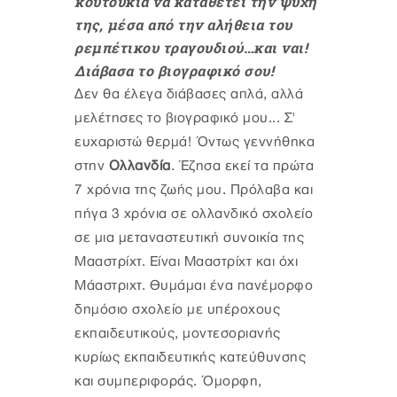
κουτούκια να καταθέτει την ψυχή
της, μέσα από την αλήθεια του
ρεμπέτικου τραγουδιού…και ναι!
Διάβασα το βιογραφικό σου!
Δεν θα έλεγα διάβασες απλά, αλλά
μελέτησες το βιογραφικό μου... Σ'
ευχαριστώ θερμά! Όντως γεννήθηκα
στην
Ολλανδία
. Έζησα εκεί τα πρώτα
7 χρόνια της ζωής μου. Πρόλαβα και
πήγα 3 χρόνια σε ολλανδικό σχολείο
σε μια μεταναστευτική συνοικία της
Μααστρίχτ. Είναι Μααστρίχτ και όχι
Μάαστριχτ. Θυμάμαι ένα πανέμορφο
δημόσιο σχολείο με υπέροχους
εκπαιδευτικούς, μοντεσοριανής
κυρίως εκπαιδευτικής κατεύθυνσης
και συμπεριφοράς. Όμορφη,