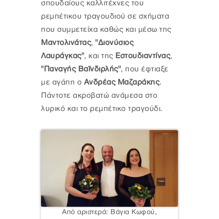
σπουδαίους καλλιτέχνες του
ρεμπέτικου τραγουδιού σε σχήματα
που συμμετείχα καθώς και μέσω της
Μαντολινάτας
,
"Διονύσιος
Λαυράγκας"
, και της
Εστουδιαντίνας
,
"Παναγής Βαϊνδιρλής"
, που έφτιαξε
με αγάπη ο
Ανδρέας Μαζαράκης
.
Πάντοτε ακροβατώ ανάμεσα στο
λυρικό και το ρεμπέτικο τραγούδι.
Από αριστερά: Βάγια Κωφού,