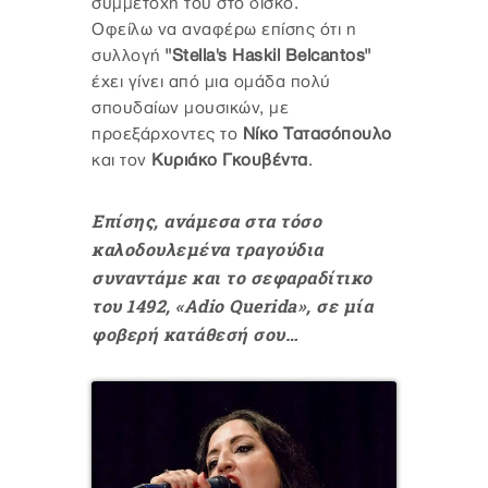
συμμετοχή του στο δίσκο.
Οφείλω να αναφέρω επίσης ότι η
συλλογή
"Stella's Haskil Belcantos"
έχει γίνει από μια ομάδα πολύ
σπουδαίων μουσικών, με
προεξάρχοντες το
Νίκο Τατασόπουλο
και τον
Κυριάκο Γκουβέντα
.
Επίσης, ανάμεσα στα τόσο
καλοδουλεμένα τραγούδια
συναντάμε και το σεφαραδίτικο
του 1492, «Adio Querida», σε μία
φοβερή κατάθεσή σου…