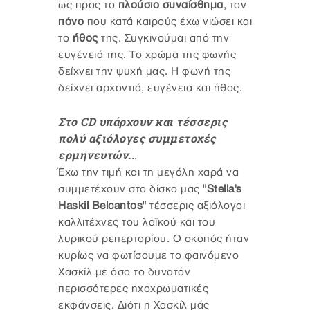
ως προς το
πλούσιο συναίσθημα
, τον
πόνο
που κατά καιρούς έχω νιώσει και
το
ήθος
της. Συγκινούμαι από την
ευγένειά της. Το χρώμα της φωνής
δείχνει την ψυχή μας. Η φωνή της
δείχνει αρχοντιά, ευγένεια και ήθος.
Στο CD υπάρχουν και τέσσερις
πολύ αξιόλογες συμμετοχές
ερμηνευτών.
..
Έχω την τιμή και τη μεγάλη χαρά να
συμμετέχουν στο δίσκο μας
"Stella's
Haskil Belcantos"
τέσσερις αξιόλογοι
καλλιτέχνες του λαϊκού και του
λυρικού ρεπερτορίου. Ο σκοπός ήταν
κυρίως να φωτίσουμε το φαινόμενο
Χασκίλ με όσο το δυνατόν
περισσότερες ηχοχρωματικές
εκφάνσεις. Διότι η Χασκίλ μάς