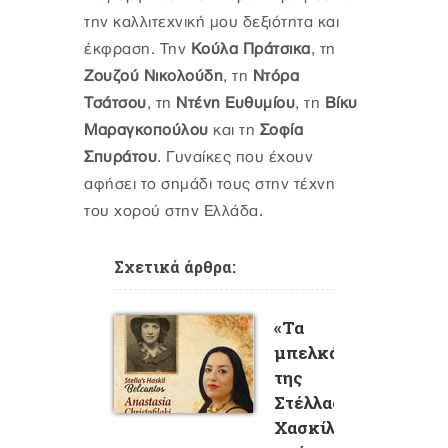
την καλλιτεχνική μου δεξιότητα και
έκφραση. Την
Κούλα Πράτσικα
, τη
Ζουζού Νικολούδη
, τη
Ντόρα
Τσάτσου
, τη
Ντένη Ευθυμίου
, τη
Βίκυ
Μαραγκοπούλου
και τη
Σοφία
Σπυράτου
. Γυναίκες που έχουν
αφήσει το σημάδι τους στην τέχνη
του χορού στην Ελλάδα.
Σχετικά άρθρα:
«Τα
μπελκάντο
της
Στέλλας
Χασκίλ»