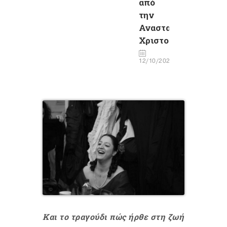
από
την
Αναστασία
Χριστοφιλάκη
12/10/2020
Και το τραγούδι πώς ήρθε στη ζωή