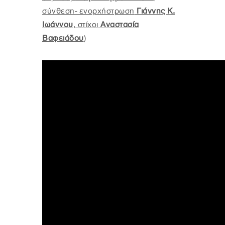
σύνθεση- ενορχήστρωση
Γιάννης Κ.
Ιωάννου
, στίχοι
Αναστασία
Βαφειάδου
)