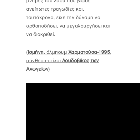
μνήμες του λαού που βίωσε
ανείπωτες τραγωδίες και,
ταυτόχρονα, είχε την δύναμη να
ορθοποδήσει, να μεγαλουργήσει και
να διακριθεί.
(
Ισμήνη
, άλμπουμ
Χαρματούσα-1995
,
σύνθεση-στίχοι
Λουδοβίκος των
Ανωγείων
)