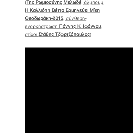
(
Της Ρωμιοσύνης Μελωδέ
, άλμπουμ
Η Καλλιόπη Βέττα Ερμηνεύει Μίκη
Θεοδωράκη-2015
, σύνθεση-
ενορχήστρωση
Γιάννης Κ. Ιωάννου
,
στίχοι
Στάθης Τζωρτζόπουλος
)