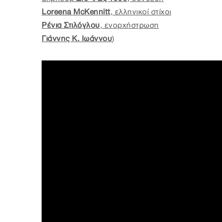
Loreena McKennitt
, ελληνικοί στίχοι
Ρένια Στιλόγλου
, ενορχήστρωση
Γιάννης Κ. Ιωάννου
)