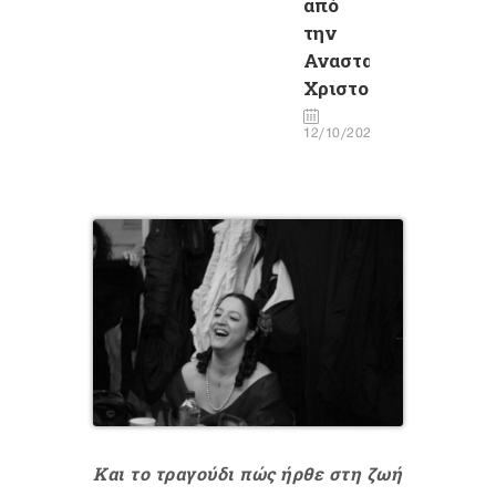
από
την
Αναστασία
Χριστοφιλάκη
12/10/2020
Και το τραγούδι πώς ήρθε στη ζωή