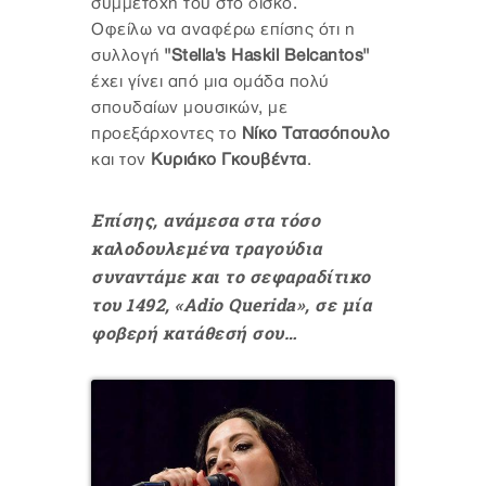
συμμετοχή του στο δίσκο.
Οφείλω να αναφέρω επίσης ότι η
συλλογή
"Stella's Haskil Belcantos"
έχει γίνει από μια ομάδα πολύ
σπουδαίων μουσικών, με
προεξάρχοντες το
Νίκο Τατασόπουλο
και τον
Κυριάκο Γκουβέντα
.
Επίσης, ανάμεσα στα τόσο
καλοδουλεμένα τραγούδια
συναντάμε και το σεφαραδίτικο
του 1492, «Adio Querida», σε μία
φοβερή κατάθεσή σου…