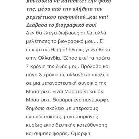
κουτούκια να καταθέτει την ψυχή
της, μέσα από την αλήθεια του
ρεμπέτικου τραγουδιού…και ναι!
Διάβασα το βιογραφικό σου!
Δεν θα έλεγα διάβασες απλά, αλλά
μελέτησες το βιογραφικό μου... Σ'
ευχαριστώ θερμά! Όντως γεννήθηκα
στην
Ολλανδία
. Έζησα εκεί τα πρώτα
7 χρόνια της ζωής μου. Πρόλαβα και
πήγα 3 χρόνια σε ολλανδικό σχολείο
σε μια μεταναστευτική συνοικία της
Μααστρίχτ. Είναι Μααστρίχτ και όχι
Μάαστριχτ. Θυμάμαι ένα πανέμορφο
δημόσιο σχολείο με υπέροχους
εκπαιδευτικούς, μοντεσοριανής
κυρίως εκπαιδευτικής κατεύθυνσης
και συμπεριφοράς. Όμορφη,