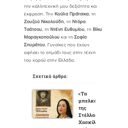
την καλλιτεχνική μου δεξιότητα και
έκφραση. Την
Κούλα Πράτσικα
, τη
Ζουζού Νικολούδη
, τη
Ντόρα
Τσάτσου
, τη
Ντένη Ευθυμίου
, τη
Βίκυ
Μαραγκοπούλου
και τη
Σοφία
Σπυράτου
. Γυναίκες που έχουν
αφήσει το σημάδι τους στην τέχνη
του χορού στην Ελλάδα.
Σχετικά άρθρα:
«Τα
μπελκάντο
της
Στέλλας
Χασκίλ»