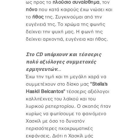
ως προς το
πλούσιο συναίσθημα
, τον
πόνο
που κατά καιρούς έχω νιώσει και
το
ήθος
της. Συγκινούμαι από την
ευγένειά της. Το χρώμα της φωνής
δείχνει την ψυχή μας. Η φωνή της
δείχνει αρχοντιά, ευγένεια και ήθος.
Στο CD υπάρχουν και τέσσερις
πολύ αξιόλογες συμμετοχές
ερμηνευτών.
..
Έχω την τιμή και τη μεγάλη χαρά να
συμμετέχουν στο δίσκο μας
"Stella's
Haskil Belcantos"
τέσσερις αξιόλογοι
καλλιτέχνες του λαϊκού και του
λυρικού ρεπερτορίου. Ο σκοπός ήταν
κυρίως να φωτίσουμε το φαινόμενο
Χασκίλ με όσο το δυνατόν
περισσότερες ηχοχρωματικές
εκφάνσεις. Διότι η Χασκίλ μάς