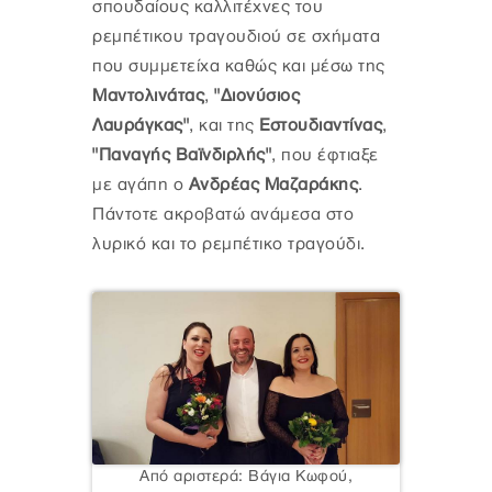
σπουδαίους καλλιτέχνες του
ρεμπέτικου τραγουδιού σε σχήματα
που συμμετείχα καθώς και μέσω της
Μαντολινάτας
,
"Διονύσιος
Λαυράγκας"
, και της
Εστουδιαντίνας
,
"Παναγής Βαϊνδιρλής"
, που έφτιαξε
με αγάπη ο
Ανδρέας Μαζαράκης
.
Πάντοτε ακροβατώ ανάμεσα στο
λυρικό και το ρεμπέτικο τραγούδι.
Από αριστερά: Βάγια Κωφού,