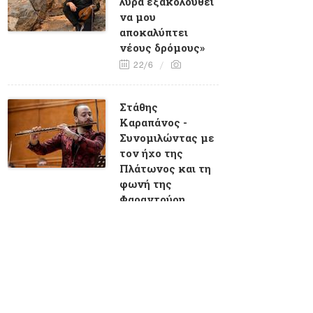
λύρα εξακολουθεί
να μου
αποκαλύπτει
νέους δρόμους»
22/6
Στάθης
Καραπάνος -
Συνομιλώντας με
τον ήχο της
Πλάτωνος και τη
φωνή της
Φαραντούρη
18/6
Παναγιώτης
Φύτρας: «Μέσα
από το καμαρίνι
της Αλίκης, θα