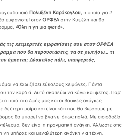
 τραγουδοποιό
Πολυξένη Καράκογλου
, η οποία για 2
α εμφανιστεί στον
ΟΡΦΕΑ
στην Κυψέλη και θα
γραμμα,
«Όλη η γη μια φωτιά»
.
νάς τις χειμερινές εμφανίσεις σου στον ΟΡΦΕΑ
αμμα που θα παρουσιάσεις, να σε ρωτήσω... τι
που έρχεται; Δύσκολος πάλι, υποφερτός,
μάμαι να έχω ζήσει εύκολους χειμώνες. Πάντα
ου την καρδιά. Αυτό σκοπεύω να κάνω και φέτος. Παρ'
ύει η ποιότητα ζωής μας και οι βασικές ανάγκες
ε δεύτερη μοίρα και είναι κάτι που θα βιώσουμε με
όσμος θα μπορεί να βγαίνει όπως παλιά. Με αισιοδοξία
οτέλεσμα, δεν είναι η πραγματική ανάγκη. Άλλωστε στις
 η γη υπήρχε και μεγαλύτερη ανάγκη για τέχνη.