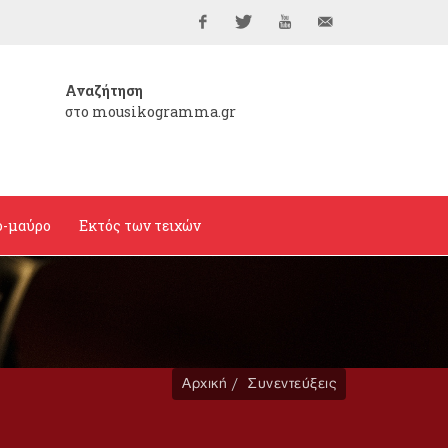
Facebook
Twitter
YouTube
info@mousikogramma
Αναζήτηση
στο mousikogramma.gr
ο-μαύρο
Εκτός των τειχών
Αρχική
Συνεντεύξεις