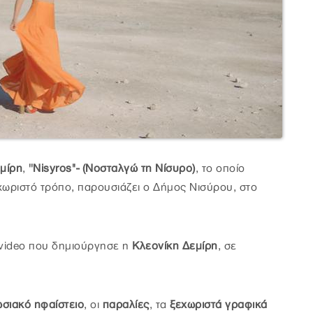
μίρη
,
''Νisyros''- (Νοσταλγώ τη Νίσυρο)
, το οποίο
χωριστό τρόπο, παρουσιάζει ο Δήμος Νισύρου, στο
 videο που δημιούργησε η
Κλεονίκη Δεμίρη
, σε
σιακό ηφαίστειο
, οι
παραλίες
, τα
ξεχωριστά γραφικά