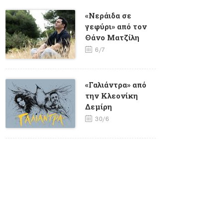
«Νεράιδα σε
γεφύρι» από τον
Θάνο Ματζίλη
6/7
«Γαλιάντρα» από
την Κλεονίκη
Δεμίρη
30/6
«ΦΥΤΙΛΙ» από τον
Γιώργο Καγιαλίκο
και τον Ηλία
Μάστορη
25/6