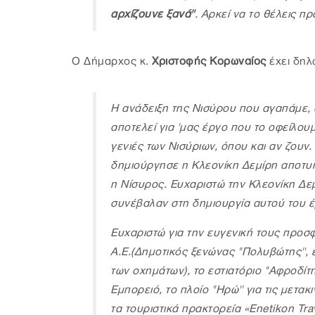
αρχίζουνε ξανά"
. Αρκεί να το θέλεις πρ
Ο Δήμαρχος κ.
Χριστοφής Κορωναίος
έχει δηλ
Η ανάδειξη της Νισύρου που αγαπάμε, 
αποτελεί για 'μας έργο που το οφείλου
γενιές των Νισύριων, όπου και αν ζουν
δημιούργησε η Κλεονίκη Δεμίρη αποτυπ
η Νίσυρος. Ευχαριστώ την Κλεονίκη Δε
συνέβαλαν στη δημιουργία αυτού του 
Ευχαριστώ για την ευγενική τους πρ
Α.Ε.(Δημοτικός ξενώνας ''Πολυβώτης'',
των οχημάτων), το εστιατόριο ''Αφροδίτη
Εμπορειό, το πλοίο ''Ηρώ'' για τις μετ
τα τουριστικά πρακτορεία «Εnetikon Trave