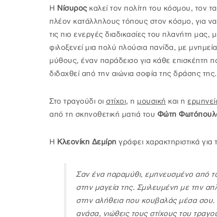
Η
Νίσυρος
καλεί τον πολίτη του κόσμου, τον τ
πλέον κατάλληλους τόπους στον κόσμο, για να θ
τις πιο ενεργές διαδικασίες του πλανήτη μας,
φιλοξενεί μια πολύ πλούσια πανίδα, με μνημεί
μύθους, έναν παράδεισο για κάθε επισκέπτη π
διδαχθεί από την αιώνια σοφία της δράσης της.
Στο τραγούδι οι
στίχοι
, η
μουσική
και η
ερμηνεί
από τη σκηνοθετική ματιά του
Φώτη Φωτόπουλ
Η
Κλεονίκη Δεμίρη
γράφει χαρακτηριστικά για 
Σαν ένα παραμύθι, εμπνευσμένο από τα
στην μαγεία της. Σμιλευμένη με την απ
στην αλήθεια που κουβαλάς μέσα σου. 
ανάσα, νιώθεις τους στίχους του τραγ