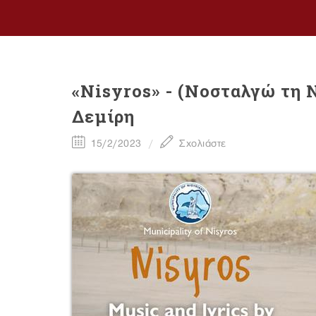
«Νisyros» - (Νοσταλγώ τη 
Δεμίρη
15/2/2023
Σχολιάστε