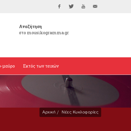
Facebook
Twitter
YouTube
info@mousikogramma
Αναζήτηση
στο mousikogramma.gr
ο-μαύρο
Εκτός των τειχών
Αρχική
Νέες Κυκλοφορίες