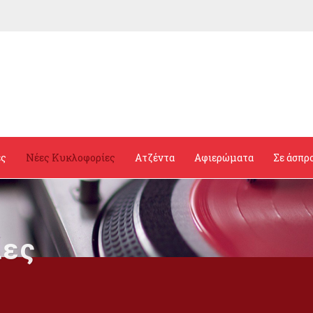
ες
Νέες Κυκλοφορίες
Ατζέντα
Αφιερώματα
Σε άσπρ
ίες