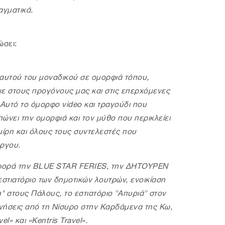
αγματικά.
ώσει:
αυτού του μοναδικού σε ομορφιά τόπου,
με στους προγόνους μας και στις επερχόμενες
. Αυτό το όμορφο video και τραγούδι που
ώνει την ομορφιά και τον μύθο που περικλείει
μίρη και όλους τους συντελεστές που
έργου.
οσφορά την BLUE STAR FERIES, την ΔΗΤΟΥΡΕΝ
 εστιατόριο των δημοτικών λουτρών, ενοικίαση
'' στους Πάλους, το εστιατόριο ''Απυριά'' στον
ακινήσεις από τη Νίσυρο στην Καρδάμενα της Κω,
l» και «Κentris Travel».