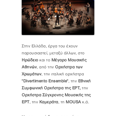
Στην Eλλάδα, έργα του έχουν
παρουσιαστεί, μεταξύ άλλων, στο
Hρώδειο
και το
Mέγαρο Mουσικής
Aθηνών
, από την
Oρχήστρα των
Xρωμάτων
, την ιταλική ορχήστρα
"Divertimento Ensemble"
, την
Εθνική
Συμφωνική Oρχήστρα της ΕΡΤ,
την
Ορχήστρα Σύγχρονης Μουσικής της
EPT
, την
Καμεράτα
, τη
MOUSA
κ.ά.