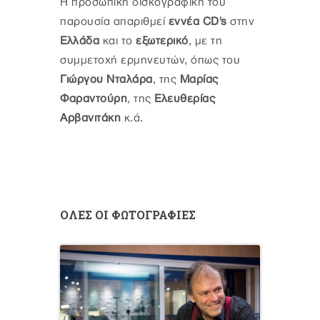
Η προσωπική δισκογραφική του
παρουσία απαριθμεί
εννέα CD's
στην
Ελλάδα
και το
εξωτερικό
, με τη
συμμετοχή ερμηνευτών, όπως του
Γιώργου Νταλάρα
, της
Μαρίας
Φαραντούρη
, της
Ελευθερίας
Αρβανιτάκη
κ.ά.
ΟΛΕΣ ΟΙ ΦΩΤΟΓΡΑΦΙΕΣ