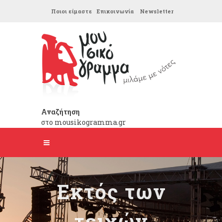
Ποιοι είμαστε
Επικοινωνία
Newsletter
Αναζήτηση
στο mousikogramma.gr
Εκτός των
τειχών