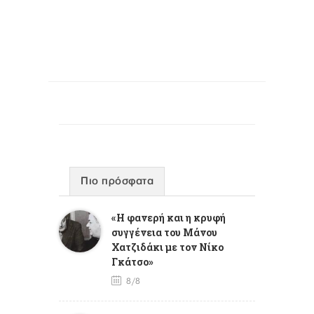
Πιο πρόσφατα
«Η φανερή και η κρυφή
συγγένεια του Μάνου
Χατζιδάκι με τον Νίκο
Γκάτσο»
8/8