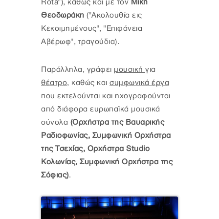
Rota"), καθώς και με τον
Mίκη
Θεοδωράκη
("Aκολουθία εις
Kεκοιμημένους", "Eπιφάνεια
Aβέρωφ", τραγούδια).
Παράλληλα, γράφει
μουσική
για
θέατρο
, καθώς και
συμφωνικά έργα
που εκτελούνται και ηχογραφούνται
από διάφορα ευρωπαϊκά μουσικά
σύνολα
(Ορχήστρα της Βαυαρικής
Ραδιοφωνίας, Συμφωνική Ορχήστρα
της Τσεχίας, Ορχήστρα Studio
Κολωνίας, Συμφωνική Ορχήστρα της
Σόφιας)
.