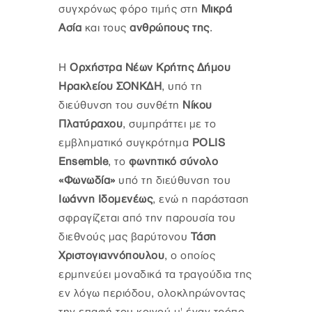
συγχρόνως φόρο τιμής στη
Μικρά
Ασία
και τους
ανθρώπους της
.
Η
Ορχήστρα Νέων Κρήτης Δήμου
Ηρακλείου ΣΟΝΚΔΗ
, υπό τη
διεύθυνση του συνθέτη
Νίκου
Πλατύραχου
, συμπράττει με το
εμβληματικό συγκρότημα
POLIS
Ensemble
, το
φωνητικό σύνολο
«Φωνωδία»
υπό τη διεύθυνση του
Ιωάννη Ιδομενέως
, ενώ η παράσταση
σφραγίζεται από την παρουσία του
διεθνούς μας βαρύτονου
Τάση
Χριστογιαννόπουλου
, ο οποίος
ερμηνεύει μοναδικά τα τραγούδια της
εν λόγω περιόδου, ολοκληρώνοντας