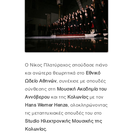
Ο Νίκος Πλατύραχος σπούδασε πιάνο
και ανώτερα θεωρητικά στο
Eθνικό
Ωδείο Aθηνών
, συνέχισε με σπουδές
σύνθεσης στη
Μουσική Ακαδημία του
Aννόβερου
και της
Kολωνίας
με τον
Hans Werner Henze
, ολοκληρώνoντας
τις μεταπτυχιακές σπουδές του στο
Studio Hλεκτρονικής Mουσικής της
Κολωνίας
.