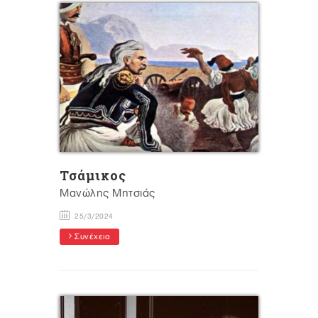
Τσάμικος
Μανώλης Μητσιάς
25/3/2024
Συνέχεια