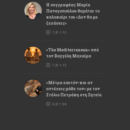
Η συγγραφέας Μαρία
Παναγοπούλου θυμάται το
καλοκαίρι του «Δεν θα με
ξεχάσεις»
7/8 1:12
«The Mediterranean» από
τον Βαγγέλη Μαχαίρα
7/8 1:13
«Μέτρα εαυτόν-και αν
αντέχεις μάθε τον» με τον
Στέλιο Πετράκη στη Σητεία
6/8 1:36