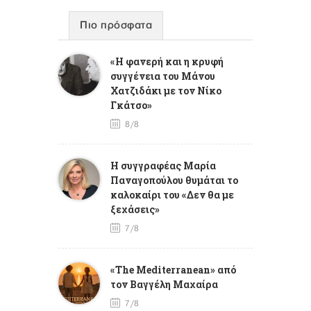
Πιο πρόσφατα
«Η φανερή και η κρυφή
συγγένεια του Μάνου
Χατζιδάκι με τον Νίκο
Γκάτσο»
8/8
Η συγγραφέας Μαρία
Παναγοπούλου θυμάται το
καλοκαίρι του «Δεν θα με
ξεχάσεις»
7/8
«The Mediterranean» από
τον Βαγγέλη Μαχαίρα
7/8