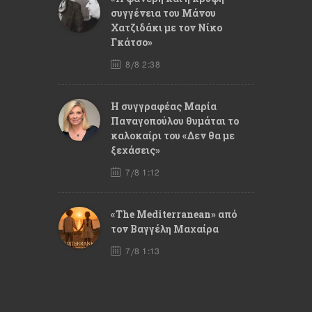
συγγένεια του Μάνου
Χατζιδάκι με τον Νίκο
Γκάτσο»
8/8 2:38
Η συγγραφέας Μαρία
Παναγοπούλου θυμάται το
καλοκαίρι του «Δεν θα με
ξεχάσεις»
7/8 1:12
«The Mediterranean» από
τον Βαγγέλη Μαχαίρα
7/8 1:13