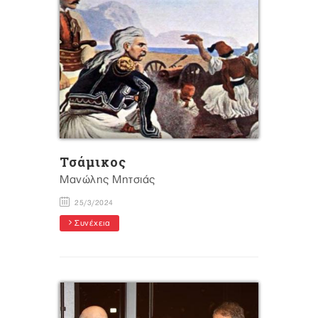
Τσάμικος
Μανώλης Μητσιάς
25/3/2024
Συνέχεια