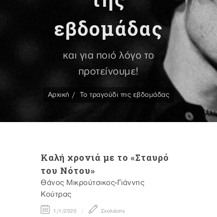
εβδομάδας
και για ποιό λόγο το
προτείνουμε!
Αρχική
Το τραγούδι της εβδομάδας
Kαλή χρονιά με το «Σταυρό
του Νότου»
Θάνος Μικρούτσικος-Γιάννης
Κούτρας
1/1/2020
Σχολιάστε