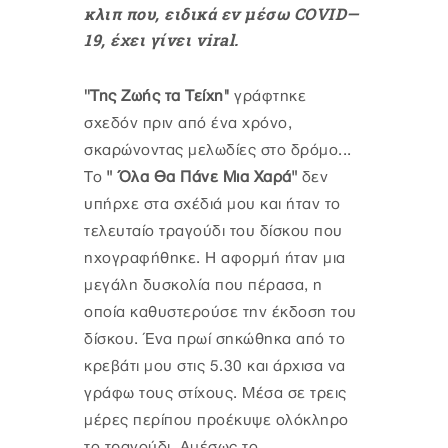
κλιπ που, ειδικά εν μέσω COVID—
19, έχει γίνει viral.
''Της Ζωής τα Τείχη''
γράφτηκε
σχεδόν πριν από ένα χρόνο,
σκαρώνοντας μελωδίες στο δρόμο...
Το
" Όλα Θα Πάνε Μια Χαρά"
δεν
υπήρχε στα σχέδιά μου και ήταν το
τελευταίο τραγούδι του δίσκου που
ηχογραφήθηκε. Η αφορμή ήταν μια
μεγάλη δυσκολία που πέρασα, η
οποία καθυστερούσε την έκδοση του
δίσκου. Ένα πρωί σηκώθηκα από το
κρεβάτι μου στις 5.30 και άρχισα να
γράφω τους στίχους. Μέσα σε τρεις
μέρες περίπου προέκυψε ολόκληρο
το τραγούδι. Αμέσως το