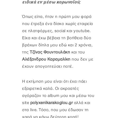
ειδικά εν μέσω κορωνοϊού;
Όπως είπα, ήταν η πρώτη μου φορά
που έτρεξα ένα δίσκο χωρίς εταιρεία
σε πλατφόρμες, social και youtube.
Είχα και έχω βέβαια τη βοήθεια δύο
βράχων δίπλα μου εδώ και 2 χρόνια,
της
Τζίνας Φουντουλάκη
και του
Αλέξανδρου Καραμαλίκη
που δεν με
έχουν απογοητεύσει ποτέ.
Η εκτίμηση μου είναι ότι έχει πάει
εξαιρετικά καλά. Οι ακροατές
αγόραζαν το album μου και μέσω του
site
polyxenikarakoglou.gr
αλλά και
στα live. Τόσο, που μου έδωσαν τη
χαρά να κάνω δεύτερη κοπή!