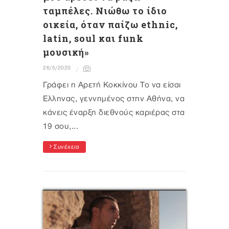
ταμπέλες. Nιώθω το ίδιο
οικεία, όταν παίζω ethnic,
latin, soul και funk
μουσική»
26/5/2020
Γράφει η Αρετή Κοκκίνου Το να είσαι
Έλληνας, γεννημένος στην Αθήνα, να
κάνεις έναρξη διεθνούς καριέρας στα
19 σου,...
Συνέχεια