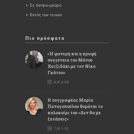
Σε άσπρο-μαύρο
Εκτός των τειχών
Πιο πρόσφατα
«Η φανερή και η κρυφή
συγγένεια του Μάνου
Χατζιδάκι με τον Νίκο
Γκάτσο»
8/8 2:38
Η συγγραφέας Μαρία
Παναγοπούλου θυμάται το
καλοκαίρι του «Δεν θα με
ξεχάσεις»
7/8 1:12