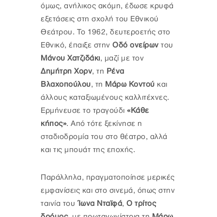
όμως, ανήλικος ακόμη, έδωσε κρυφά
εξετάσεις στη σχολή του Εθνικού
Θεάτρου. Το 1962, δευτεροετής στο
Εθνικό, έπαιξε στην
Οδό ονείρων
του
Μάνου Χατζιδάκι
, μαζί με τον
Δημήτρη Χορν
, τη
Ρένα
Βλαχοπούλου
, τη
Μάρω Κοντού
και
άλλους καταξιωμένους καλλιτέχνες.
Ερμήνευσε το τραγούδι
«Κάθε
κήπος»
. Από τότε ξεκίνησε η
σταδιοδρομία του στο θέατρο, αλλά
και τις μπουάτ της εποχής.
Παράλληλα, πραγματοποίησε μερικές
εμφανίσεις και στο σινεμά, όπως στην
ταινία του
Ίωνα Νταϊφά
,
Ο τρίτος
δρόμος
, με πρωταγωνίστρια τη
Μάρω