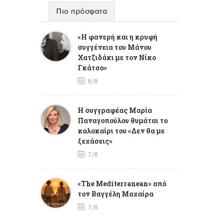
Πιο πρόσφατα
«Η φανερή και η κρυφή
συγγένεια του Μάνου
Χατζιδάκι με τον Νίκο
Γκάτσο»
8/8
Η συγγραφέας Μαρία
Παναγοπούλου θυμάται το
καλοκαίρι του «Δεν θα με
ξεχάσεις»
7/8
«The Mediterranean» από
τον Βαγγέλη Μαχαίρα
7/8