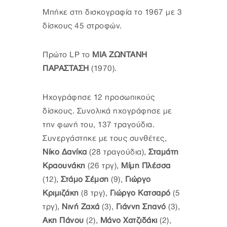
Μπήκε στη δισκογραφία το 1967 με 3
δίσκους 45 στροφών.
Πρώτο LP το
ΜΙΑ ΖΩΝΤΑΝΗ
ΠΑΡΑΣΤΑΣΗ
(1970).
Ηχογράφησε 12 προσωπικούς
δίσκους. Συνολικά ηχογράφησε με
την φωνή του, 137 τραγούδια.
Συνεργάστηκε με τους συνθέτες,
Νίκο Δανίκα
(28 τραγούδια),
Σταμάτη
Κραουνάκη
(26 τργ),
Μίμη Πλέσσα
(12),
Στάμο Σέμση
(9),
Γιώργο
Κριμιζάκη
(8 τργ),
Γιώργο Κατσαρό
(5
τργ),
Νινή Ζαχά
(3),
Γιάννη Σπανό
(3),
Ακη Πάνου
(2),
Μάνο Χατζιδάκι
(2),