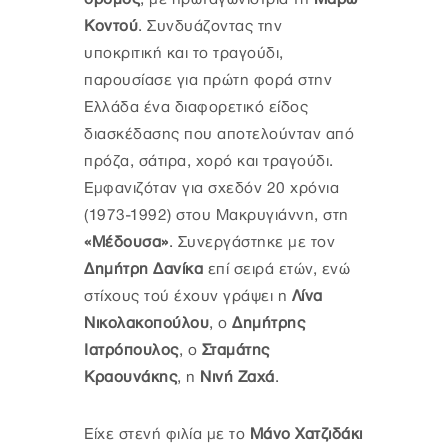
Κοντού
. Συνδυάζοντας την
υποκριτική και το τραγούδι,
παρουσίασε για πρώτη φορά στην
Ελλάδα ένα διαφορετικό είδος
διασκέδασης που αποτελούνταν από
πρόζα, σάτιρα, χορό και τραγούδι.
Εμφανιζόταν για σχεδόν 20 χρόνια
(1973-1992) στου Μακρυγιάννη, στη
«Μέδουσα»
. Συνεργάστηκε με τον
Δημήτρη Δανίκα
επί σειρά ετών, ενώ
στίχους τού έχουν γράψει η
Λίνα
Νικολακοπούλου
, ο
Δημήτρης
Ιατρόπουλος
, ο
Σταμάτης
Κραουνάκης
, η
Νινή Ζαχά
.
Είχε στενή φιλία με το
Μάνο Χατζιδάκι