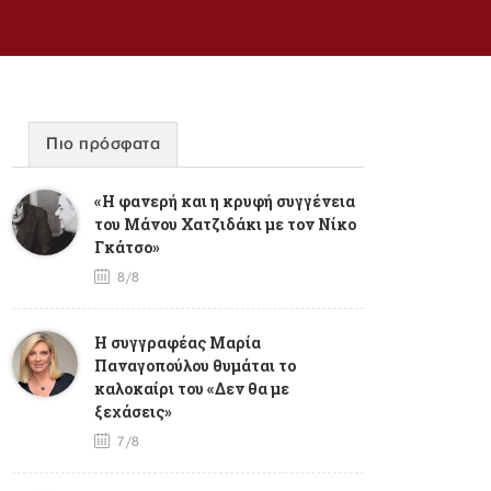
Πιο πρόσφατα
«Η φανερή και η κρυφή συγγένεια
του Μάνου Χατζιδάκι με τον Νίκο
Γκάτσο»
8/8
Η συγγραφέας Μαρία
Παναγοπούλου θυμάται το
καλοκαίρι του «Δεν θα με
ξεχάσεις»
7/8