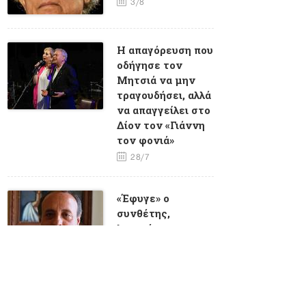
3/8
Η απαγόρευση που
οδήγησε τον
Μητσιά να μην
τραγουδήσει, αλλά
να απαγγείλει στο
Δίον τον «Γιάννη
τον φονιά»
28/7
«Έφυγε» ο
συνθέτης,
λογοτέχνης και
καθηγητής
πανεπιστημίου
Γιώργος
Σταυριανός
23/7