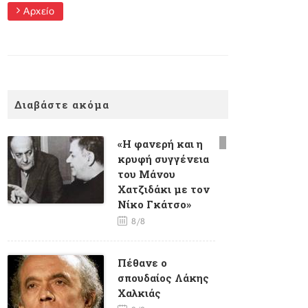
Αρχείο
Διαβάστε ακόμα
«Η φανερή και η
κρυφή συγγένεια
του Μάνου
Χατζιδάκι με τον
Νίκο Γκάτσο»
8/8
Πέθανε ο
σπουδαίος Λάκης
Χαλκιάς