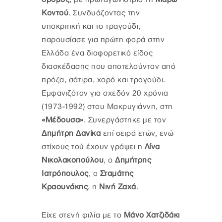
Κοντού
. Συνδυάζοντας την
υποκριτική και το τραγούδι,
παρουσίασε για πρώτη φορά στην
Ελλάδα ένα διαφορετικό είδος
διασκέδασης που αποτελούνταν από
πρόζα, σάτιρα, χορό και τραγούδι.
Εμφανιζόταν για σχεδόν 20 χρόνια
(1973-1992) στου Μακρυγιάννη, στη
«Μέδουσα»
. Συνεργάστηκε με τον
Δημήτρη Δανίκα
επί σειρά ετών, ενώ
στίχους τού έχουν γράψει η
Λίνα
Νικολακοπούλου
, ο
Δημήτρης
Ιατρόπουλος
, ο
Σταμάτης
Κραουνάκης
, η
Νινή Ζαχά
.
Είχε στενή φιλία με το
Μάνο Χατζιδάκι