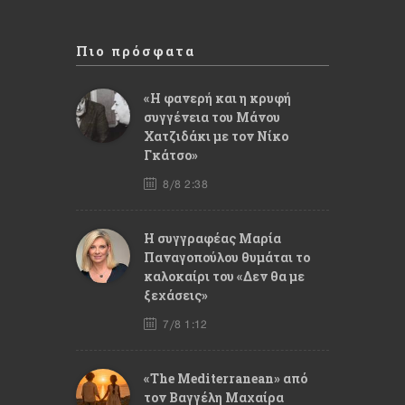
Πιο πρόσφατα
«Η φανερή και η κρυφή
συγγένεια του Μάνου
Χατζιδάκι με τον Νίκο
Γκάτσο»
8/8 2:38
Η συγγραφέας Μαρία
Παναγοπούλου θυμάται το
καλοκαίρι του «Δεν θα με
ξεχάσεις»
7/8 1:12
«The Mediterranean» από
τον Βαγγέλη Μαχαίρα