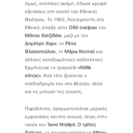
όμως, ανήλικος ακόμη, έδωσε κρυφά
εξετάσεις στη σχολή του Εθνικού
Θεάτρου. Το 1962, δευτεροετής στο
Εθνικό, έπαιξε στην
Οδό ονείρων
του
Μάνου Χατζιδάκι
, μαζί με τον
Δημήτρη Χορν
, τη
Ρένα
Βλαχοπούλου
, τη
Μάρω Κοντού
και
άλλους καταξιωμένους καλλιτέχνες.
Ερμήνευσε το τραγούδι
«Κάθε
κήπος»
. Από τότε ξεκίνησε η
σταδιοδρομία του στο θέατρο, αλλά
και τις μπουάτ της εποχής.
Παράλληλα, πραγματοποίησε μερικές
εμφανίσεις και στο σινεμά, όπως στην
ταινία του
Ίωνα Νταϊφά
,
Ο τρίτος
δρόμος
, με πρωταγωνίστρια τη
Μάρω