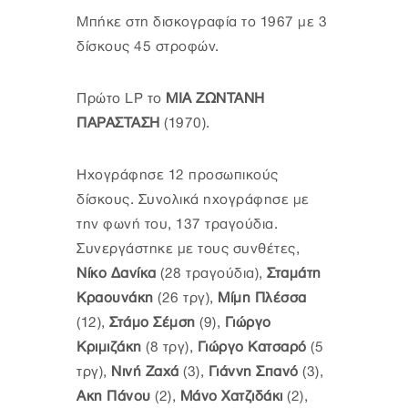
Μπήκε στη δισκογραφία το 1967 με 3
δίσκους 45 στροφών.
Πρώτο LP το
ΜΙΑ ΖΩΝΤΑΝΗ
ΠΑΡΑΣΤΑΣΗ
(1970).
Ηχογράφησε 12 προσωπικούς
δίσκους. Συνολικά ηχογράφησε με
την φωνή του, 137 τραγούδια.
Συνεργάστηκε με τους συνθέτες,
Νίκο Δανίκα
(28 τραγούδια),
Σταμάτη
Κραουνάκη
(26 τργ),
Μίμη Πλέσσα
(12),
Στάμο Σέμση
(9),
Γιώργο
Κριμιζάκη
(8 τργ),
Γιώργο Κατσαρό
(5
τργ),
Νινή Ζαχά
(3),
Γιάννη Σπανό
(3),
Ακη Πάνου
(2),
Μάνο Χατζιδάκι
(2),