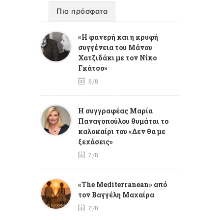
Πιο πρόσφατα
«Η φανερή και η κρυφή
συγγένεια του Μάνου
Χατζιδάκι με τον Νίκο
Γκάτσο»
8/8
Η συγγραφέας Μαρία
Παναγοπούλου θυμάται το
καλοκαίρι του «Δεν θα με
ξεχάσεις»
7/8
«The Mediterranean» από
τον Βαγγέλη Μαχαίρα
7/8