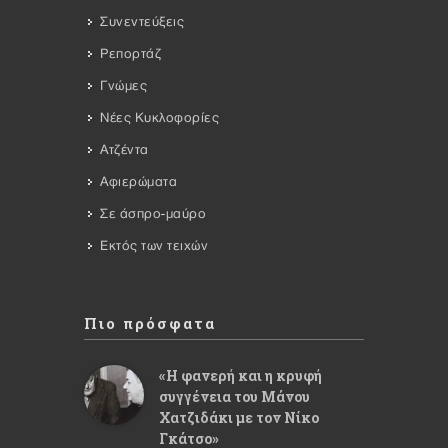
Συνεντεύξεις
Ρεπορτάζ
Γνώμες
Νέες Κυκλοφορίες
Ατζέντα
Αφιερώματα
Σε άσπρο-μαύρο
Εκτός των τειχών
Πιο πρόσφατα
«Η φανερή και η κρυφή
συγγένεια του Μάνου
Χατζιδάκι με τον Νίκο
Γκάτσο»