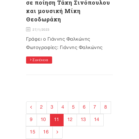
σε ποίηση Τάκη Σινόπουλου
και μουσική Μίκη
Θεοδωράκη
27/1/2023
Γράφει ο Γιάννης Φαλκώνης
Φωτογραφίες: Γιάννης Φαλκώνης
Συνέχεια
2
3
4
5
6
7
8
9
10
11
12
13
14
15
16