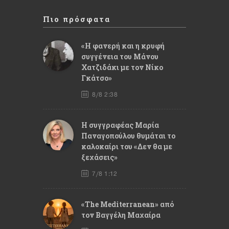
Πιο πρόσφατα
«Η φανερή και η κρυφή
συγγένεια του Μάνου
Χατζιδάκι με τον Νίκο
Γκάτσο»
8/8 2:38
Η συγγραφέας Μαρία
Παναγοπούλου θυμάται το
καλοκαίρι του «Δεν θα με
ξεχάσεις»
7/8 1:12
«The Mediterranean» από
τον Βαγγέλη Μαχαίρα