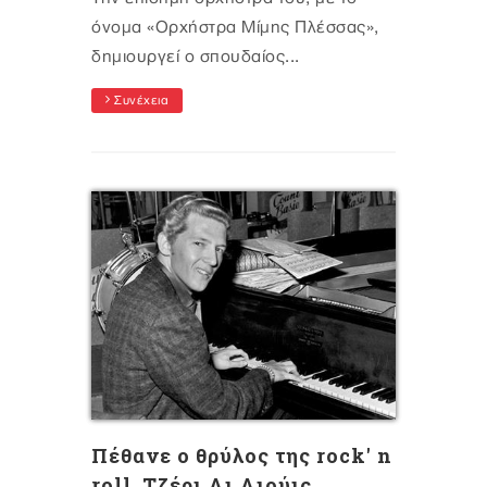
όνομα «Ορχήστρα Μίμης Πλέσσας»,
δημιουργεί ο σπουδαίος...
Συνέχεια
Πέθανε ο θρύλος της rock' n
roll, Τζέρι Λι Λιούις