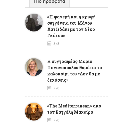
Πιο πρόσφατα
«Η φανερή και η κρυφή
συγγένεια του Μάνου
Χατζιδάκι με τον Νίκο
Γκάτσο»
8/8
Η συγγραφέας Μαρία
Παναγοπούλου θυμάται το
καλοκαίρι του «Δεν θα με
ξεχάσεις»
7/8
«The Mediterranean» από
τον Βαγγέλη Μαχαίρα
7/8