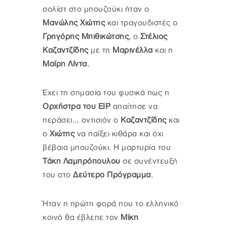
σολίστ στο μπουζούκι ήταν ο
Μανώλης Χιώτης
και τραγουδιστές ο
Γρηγόρης Μπιθικώτσης
, ο
Στέλιος
Καζαντζίδης
με τη
Μαρινέλλα
και η
Μαίρη Λίντα
.
Έχει τη σημασία του φυσικά πως η
Ορχήστρα του ΕΙΡ
απαίτησε να
περάσει… οντισιόν ο
Καζαντζίδης
και
ο
Χιώτης
να παίξει κιθάρα και όχι
βέβαια μπουζούκι. Η μαρτυρία του
Τάκη Λαμπρόπουλου
σε συνέντευξή
του στο
Δεύτερο Πρόγραμμα
.
Ήταν η πρώτη φορά που το ελληνικό
κοινό θα έβλεπε τον
Μίκη