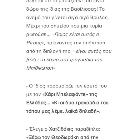
Λέγεται ότι το μπουζούκι του είναι
δώρο της ίδιας της Βασίλισσας! Το
όνομά του γίνεται σιγά σιγά θρύλος.
Μέχρι του σημείου που μια κυρία
ρωτούσε…
«Ποιος είναι αυτός ο
Ρίτσος»
, παίρνοντας την απάντηση
από τη διπλανή της,
«είναι αυτός που
βάζει τα λόγια στα τραγούδια του
Μπιθικώτση»
.
-
Ο ίδιος παρομοίαζε τον εαυτό του
με τον
«Χάρι Μπελαφόντε» της
Ελλάδας…
«Κι οι δυο τραγούδια του
τόπου μας λέμε, λαϊκά δηλαδή»
.
-
Έλεγε ο
Χατζιδάκις
παραδίπλα:
«Ξέρω τον Θεοδωράκη από την