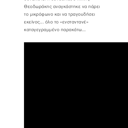
Θεοδωράκης αναγκάστηκε να πάρει
το μικρόφωνο και να τραγουδήσει
εκείνος... όλο το «ενσταντανέ»
καταγεγραμμένο παρακάτω…