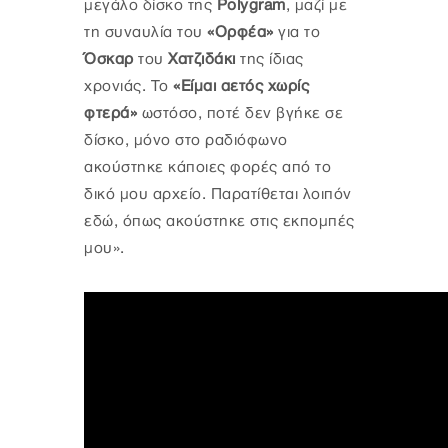
μεγάλο δίσκο της
Polygram
, μαζί με
τη συναυλία του
«Ορφέα»
για το
Όσκαρ
του
Χατζιδάκι
της ίδιας
χρονιάς. Το
«Είμαι αετός χωρίς
φτερά»
ωστόσο, ποτέ δεν βγήκε σε
δίσκο, μόνο στο ραδιόφωνο
ακούστηκε κάποιες φορές από το
δικό μου αρχείο. Παρατίθεται λοιπόν
εδώ, όπως ακούστηκε στις εκπομπές
μου».