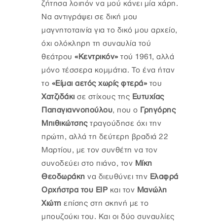
ζήτησα λοιπόν να μού κάνει μία χάρη.
Να αντιγράψει σε δική μου
μαγνητοταινία για το δικό μου αρχείο,
όχι ολόκληρη τη συναυλία τού
θεάτρου
«Κεντρικόν»
τού 1961, αλλά
μόνο τέσσερα κομμάτια. Το ένα ήταν
το
«Είμαι αετός χωρίς φτερά»
του
Χατζιδάκι
σε στίχους της
Ευτυχίας
Παπαγιαννοπούλου
, που ο
Γρηγόρης
Μπιθικώτσης
τραγούδησε όχι την
πρώτη, αλλά τη δεύτερη βραδιά 22
Μαρτίου, με τον συνθέτη να τον
συνοδεύει στο πιάνο, τον
Μίκη
Θεοδωράκη
να διευθύνει την
Ελαφρά
Ορχήστρα του ΕΙΡ
και τον
Μανώλη
Χιώτη
επίσης στη σκηνή με το
μπουζούκι του. Και οι δύο συναυλίες