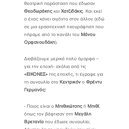
θεατρική παράσταση που έδωσαν
Θεοδωράκης
και
Χατζιδάκις
. Και εκεί
ο ένας κάνει σιγόντο στον άλλον (εδώ
σε μια ερασιτεχνική ηχογράφηση που
πήραμε από το κανάλι του
Μάνου
Ορφανουδάκη
).
Διαβάζουμε μερικά πολύ όμορφα –
για την εποχή- σχόλια από τις
«ΕΙΚΟΝΕΣ»
της εποχής, τι έγραφε για
τη συναυλία στο
Κεντρικόν
ο
Φρέντυ
Γερμανός:
-
Ποιος είναι ο
Μπιθικώτσης
ή
Μπιθί
,
όπως τον βάφτισαν στη
Μεγάλη
Βρετανία
που έδωσε συναυλία;