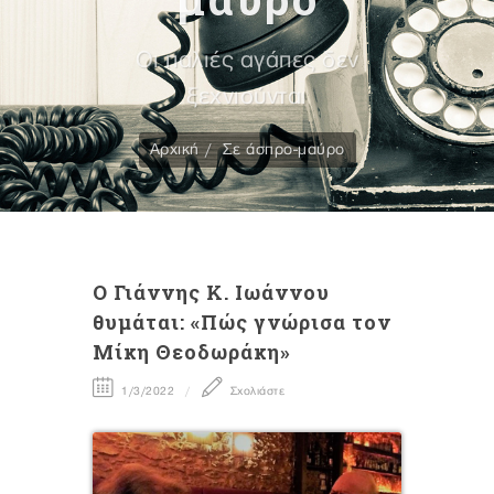
Οι παλιές αγάπες δεν
ξεχνιούνται
Αρχική
Σε άσπρο-μαύρο
Ο Γιάννης Κ. Ιωάννου
θυμάται: «Πώς γνώρισα τον
Μίκη Θεοδωράκη»
1/3/2022
Σχολιάστε