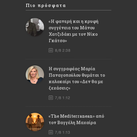
Πιο πρόσφατα
«Η φανερή και η κρυφή
συγγένεια του Μάνου
Χατζιδάκι με τον Νίκο
Γκάτσο»
8/8 2:38
Η συγγραφέας Μαρία
Παναγοπούλου θυμάται το
καλοκαίρι του «Δεν θα με
ξεχάσεις»
7/8 1:12
«The Mediterranean» από
τον Βαγγέλη Μαχαίρα
7/8 1:13