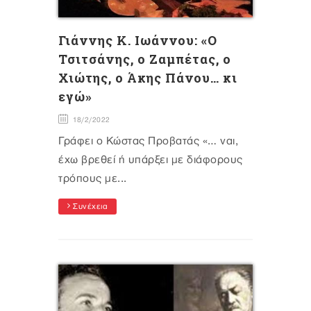
Γιάννης Κ. Ιωάννου: «Ο
Τσιτσάνης, ο Ζαμπέτας, ο
Χιώτης, ο Άκης Πάνου… κι
εγώ»
18/2/2022
Γράφει ο Κώστας Προβατάς «… ναι,
έχω βρεθεί ή υπάρξει με διάφορους
τρόπους με...
Συνέχεια