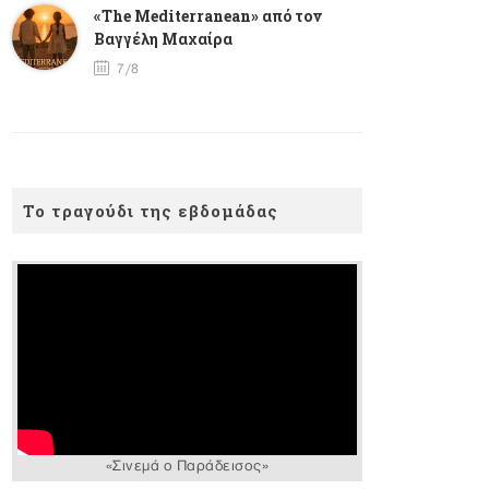
«The Mediterranean» από τον
Βαγγέλη Μαχαίρα
7/8
Το τραγούδι της εβδομάδας
«Σινεμά ο Παράδεισος»