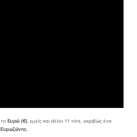
 το
Ευρώ (€)
, εμείς και άλλοι 11 τότε, ακριβώς ένα
Ευρωζώνης
.