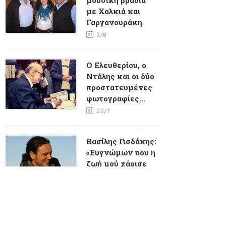
με Χαλκιά και
Γαργανουράκη
3/8
O Eλευθερίου, ο
Ντάλης και οι δύο
προστατευμένες
φωτογραφίες...
22/7
Βασίλης Γισδάκης:
«Ευγνώμων που η
ζωή μού χάρισε
τη συνάντηση με
τον Μάνο
Χατζιδάκι»
17/6