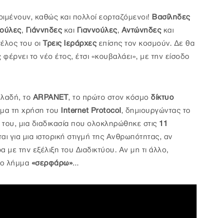
ριμένουν, καθώς και πολλοί εορταζόμενοι!
Βασίληδες
ούλες
,
Γιάννηδες
και
Γιαννούλες
,
Αντώνηδες
και
τέλος του οι
Τρεις Ιεράρχες
επίσης τον κοσμούν. Δε θα
 φέρνει το νέο έτος, έτσι «κουβαλάει», με την είσοδο
λαδή, το
ARPANET
, το πρώτο στον κόσμο
δίκτυο
ημα τη χρήση του
Internet Protocol
, δημιουργώντας το
του, μια διαδικασία που ολοκληρώθηκε στις
11
ται για μια ιστορική στιγμή της Ανθρωπότητας, αν
ρα με την εξέλιξη του Διαδικτύου. Αν μη τι άλλο,
 το λήμμα
«σερφάρω»
…