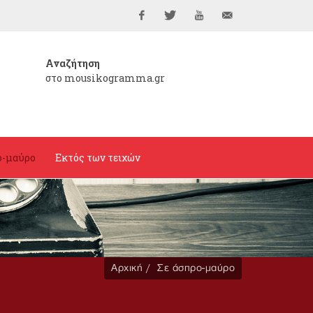
Facebook
Twitter
YouTube
info@mousikogramma
Αναζήτηση
στο mousikogramma.gr
ο-μαύρο
Εκτός των τειχών
Αρχική
Σε άσπρο-μαύρο