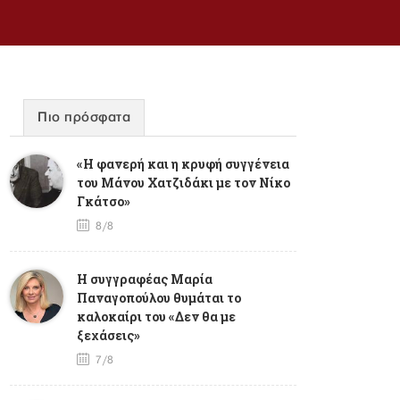
Πιο πρόσφατα
«Η φανερή και η κρυφή συγγένεια
του Μάνου Χατζιδάκι με τον Νίκο
Γκάτσο»
8/8
Η συγγραφέας Μαρία
Παναγοπούλου θυμάται το
καλοκαίρι του «Δεν θα με
ξεχάσεις»
7/8