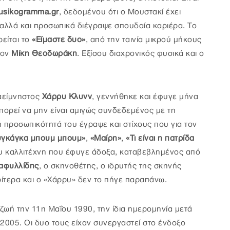
sikogramma.gr
, δεδομένου ότι ο Μουστακί έχει
 αλλά και προσωπικά διέγραψε σπουδαία καριέρα. Το
είται το
«Είμαστε δυο»
, από την ταινία μικρού μήκους
τον
Μίκη Θεοδωράκη
. Εξίσου διαχρονικός φυσικά και ο
 αείμνηστος
Χάρρυ Κλυνν
, γεννήθηκε και έφυγε μήνα
Μπορεί να μην είναι αμιγώς συνδεδεμένος με τη
 προσωπικότητά του έγραψε και στίχους που για τον
γκάγκα μπουμ μπουμ»
,
«Μαίρη»
,
«Τι είναι η πατρίδα
ου καλλιτέχνη που έφυγε άδοξα, καταβεβλημένος από
ταφυλλίδης
, ο σκηνοθέτης, ο ιδρυτής της σκηνής
ρίτερα και ο «Χάρρυ» δεν το πήγε παραπάνω.
ζωή την 11η Μαΐου 1990, την ίδια ημερομηνία μετά
2005. Οι δυο τους είχαν συνεργαστεί στο ένδοξο