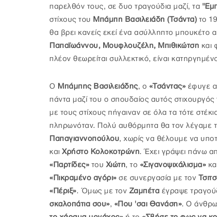
παρελθόν τους, σε δυο τραγούδια μαζί, τα
"Εμπ
στίχους του
Μπάμπη Βασιλειάδη (Τσάντα)
το 19
θα βρει κανείς εκεί ένα ασύλληπτο μπουκέτο 
Παπαϊωάννου, Μουφλουζέλη, Μπιθικώτση
και 
πλέον θεωρείται συλλεκτικό, είναι κατηργημέν
Ο
Μπάμπης Βασιλειάδης
, ο
«Τσάντας»
έφυγε απ
πάντα μαζί του ο σπουδαίος αυτός στιχουργός 
με τους στίχους πήγαιναν σε όλα τα τότε στέκια
πληρωνόταν. Πολύ αυθόρμητα θα τον λέγαμε το
Παπαγιαννοπούλου
, χωρίς να θέλουμε να υπο
και
Χρήστο Κολοκοτρώνη
. Έχει γράψει πάνω 
«Παρτίδες»
του
Χιώτη
, το
«Σιγανοψιχάλισμα»
κα
«Πικραμένο αγόρι»
σε συνεργασία με τον
Τσιτ
«Πέριξ»
. Όμως με τον
Ζαμπέτα
έγραψε τραγού
σκαλοπάτια σου»
,
«Που 'σαι Θανάση»
. Ο άνθρω