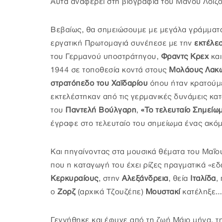
Αυτά αναφέρει στη βιογραφία του Μάνου Λοΐζ
Βεβαίως, θα σημειώσουμε με μεγάλα γράμματ
εργατική Πρωτομαγιά συνέπεσε με την
εκτέλεσ
του Γερμανού υποστράτηγου,
Φραντς Κρεχ
και
1944 σε τοποθεσία κοντά στους
Μολάους Λακω
στρατόπεδο του Χαϊδαρίου
όπου ήταν κρατούμ
εκτελέστηκαν από τις γερμανικές δυνάμεις κατ
του
Παντελή Βούλγαρη
,
«Το τελευταίο Σημείω
έγραφε στο τελευταίο του σημείωμα ένας ακό
Και πηγαίνοντας στα μουσικά θέματα του Μαΐο
που η καταγωγή του έχει ρίζες πραγματικά «εδ
Κερκυραίους
, στην
Αλεξάνδρεια
, θεία
Ιταλίδα
,
ο
Ζορζ
(αρχικά Τζουζέπε)
Μουστακί
κατέληξε
Γεννήθηκε και έφυγε από τη ζωή Μάιο μήνα, την