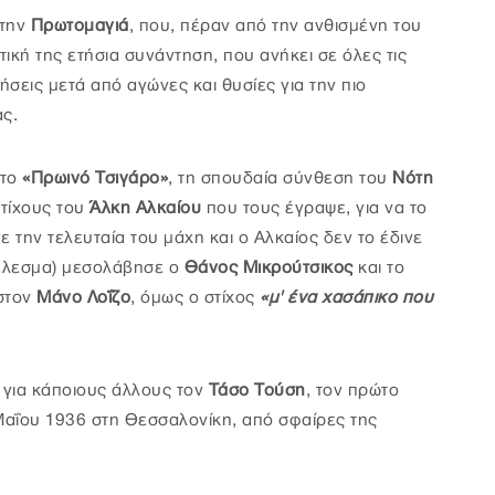
 την
Πρωτομαγιά
, που, πέραν από την ανθισμένη του
τική της ετήσια συνάντηση, που ανήκει σε όλες τις
ήσεις μετά από αγώνες και θυσίες για την πιο
ας.
 το
«Πρωινό Τσιγάρο»
, τη σπουδαία σύνθεση του
Νότη
τίχους του
Άλκη Αλκαίου
που τους έγραψε, για να το
ε την τελευταία του μάχη και ο Αλκαίος δεν το έδινε
τέλεσμα) μεσολάβησε ο
Θάνος Μικρούτσικος
και το
 στον
Μάνο Λοΐζο
, όμως ο στίχος
«μ' ένα χασάπικο που
, για κάποιους άλλους τον
Τάσο Τούση
, τον πρώτο
Μαΐου 1936 στη Θεσσαλονίκη, από σφαίρες της