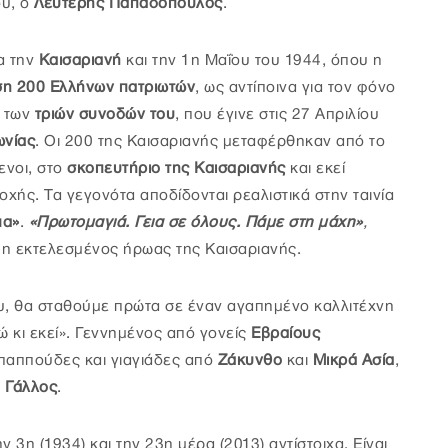
ου, ο
Λευτέρης Παπαδόπουλος
.
α την
Καισαριανή
και την 1η Μαΐου του 1944, όπου η
η 200 Ελλήνων πατριωτών
, ως αντίποινα για τον φόνο
 των
τριών συνοδών του
, που έγινε στις 27 Απριλίου
νίας
. Οι 200 της Καισαριανής μεταφέρθηκαν από το
ενοι, στο
σκοπευτήριο της Καισαριανής
και εκεί
οχής. Τα γεγονότα αποδίδονται ρεαλιστικά στην ταινία
μα»
.
«Πρωτομαγιά. Γεια σε όλους. Πάμε στη μάχη»
,
μη εκτελεσμένος ήρωας της Καισαριανής.
υ, θα σταθούμε πρώτα σε έναν αγαπημένο καλλιτέχνη
ώ κι εκεί». Γεννημένος από γονείς
Εβραίους
 παππούδες και γιαγιάδες από
Ζάκυνθο
και
Μικρά Ασία
,
…
Γάλλος
.
 3η (1934) και την 23η μέρα (2013) αντίστοιχα. Είναι