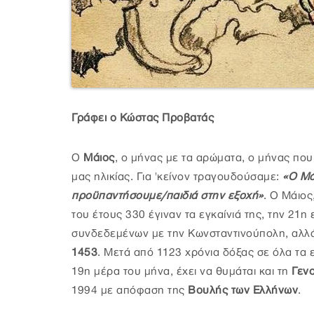
Γράφει ο Κώστας Προβατάς
Ο
Μάιος
, ο μήνας με τα αρώματα, ο μήνας που
μας ηλικίας. Για 'κείνον τραγουδούσαμε:
«Ο Μά
προϋπαντήσουμε/παιδιά στην εξοχή»
. Ο Μάιος
του έτους 330 έγιναν τα εγκαίνιά της, την 21η 
συνδεδεμένων με την Κωνσταντινούπολη, αλλά 
1453
. Μετά από 1123 χρόνια δόξας σε όλα τα 
19η μέρα του μήνα, έχει να θυμάται και τη
Γεν
1994 με απόφαση της
Βουλής των Ελλήνων
.