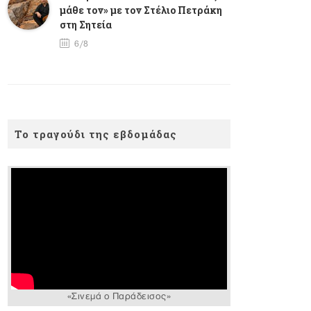
μάθε τον» με τον Στέλιο Πετράκη
στη Σητεία
6/8
Το τραγούδι της εβδομάδας
«Σινεμά ο Παράδεισος»