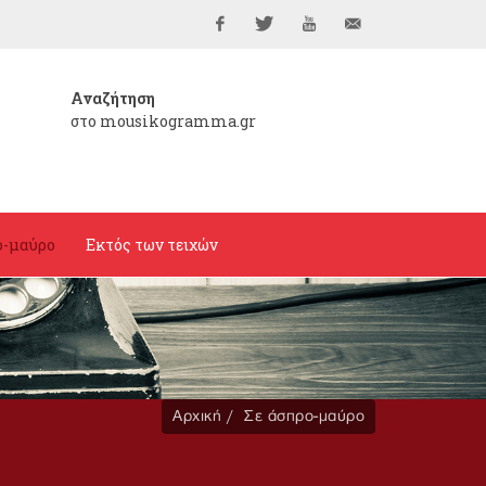
Facebook
Twitter
YouTube
info@mousikogramma
Αναζήτηση
στο mousikogramma.gr
ο-μαύρο
Εκτός των τειχών
Αρχική
Σε άσπρο-μαύρο