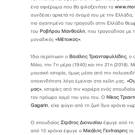
ένα αφιέρωμα που θα φιλοξενήσει το
www.mou
συνδέσει αρκετά το όνομά του με την Ελλάδα,
πιο αγαπημένο του τραγούδι στην Ελλάδα θεωρ
του
Ροβήρου Μανθούλη
, που τραγούδησε με 
μοναδικός
«Μέτοικος»
.
Ίδια περίπτωση ο
Βασίλης Τριανταφυλλίδης
, ο
Μάιο, την 7η μέρα (1940) και την 21η (2018). 
μουσική ιστορία, όμως μέσα από την πολυσχιδή
οποιονδήποτε λόγο έμειναν στα χείλη μας.
«Ου
μας»
, ιστορίες από την καριέρα ενός σπουδαί
τον πρόωρο χαμό του γιου του. Ο
Νίκος Τριαν
Gagarin
, είχε φύγει από τη ζωή δυο χρόνια νω
Ο σπουδαίος
Στράτος Διονυσίου
έφυγε από τη 
από 15 χρόνια έφυγε ο
Μιχάλης Γενίτσαρης
το 