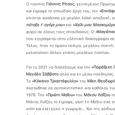
Ο ποιητής
Γιάννης Ρίτσος
, γεννημένος Πρωτομ
και έγραψε το σπουδαίο έργο του, τον
«Επιτάφ
γίνονται χασάπικα με μεγάλη λαϊκή αποδοχή, 
πέταξε τ' αγόρι μου»
και
«Χείλι μου Μοσκομύρι
φόρο σε όλους τους σπουδαίους. Ο
«Μαγιάτικ
που εγγράφεται στην ελληνική δισκογραφία σε 
Τέλος, ήταν το πρώτο ποίημα, μεγάλου ποιητή,
μελοποίηση άλλων επίσης μεγάλων ποιητών.
Για το 2021 να διαλέξουμε και την
«Παράξενη 
Μεγάλο Σάββατο
αλλά και εν μέσω πανδημίας, 
Το
«Κόκκινο Τριαντάφυλλο»
του
Μίκη Θεοδωρ
σκοτώθηκε σε αυτοκινητιστικό -και καθόλου τυ
1976. Την
«Πρώτη Μαΐου»
του
Μάνου Λοΐζου
πο
Μάνος Λοΐζος το έγραψε, γιατί 1η Μαΐου είχε 
σπίτι και εκεί έγινε η γνωριμία… Και της χάιδε