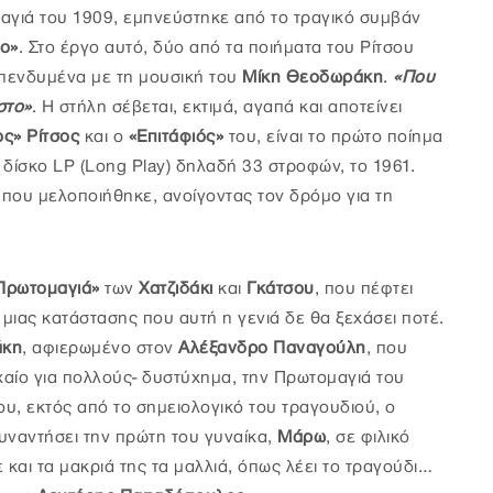
αγιά του 1909, εμπνεύστηκε από το τραγικό συμβάν
ιο»
. Στο έργο αυτό, δύο από τα ποιήματα του Ρίτσου
επενδυμένα με τη μουσική του
Μίκη Θεοδωράκη
.
«Που
στο»
. Η στήλη σέβεται, εκτιμά, αγαπά και αποτείνει
ος» Ρίτσος
και ο
«Επιτάφιός»
του, είναι το πρώτο ποίημα
δίσκο LP (Long Play) δηλαδή 33 στροφών, το 1961.
 που μελοποιήθηκε, ανοίγοντας τον δρόμο για τη
Πρωτομαγιά»
των
Χατζιδάκι
και
Γκάτσου
, που πέφτει
μιας κατάστασης που αυτή η γενιά δε θα ξεχάσει ποτέ.
άκη
, αφιερωμένο στον
Αλέξανδρο Παναγούλη
, που
χαίο για πολλούς- δυστύχημα, την Πρωτομαγιά του
υ, εκτός από το σημειολογικό του τραγουδιού, ο
συναντήσει την πρώτη του γυναίκα,
Μάρω
, σε φιλικό
υε και τα μακριά της τα μαλλιά, όπως λέει το τραγούδι…