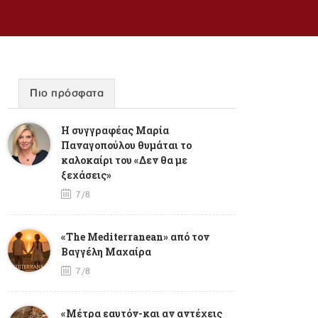
Πιο πρόσφατα
Η συγγραφέας Μαρία
Παναγοπούλου θυμάται το
καλοκαίρι του «Δεν θα με
ξεχάσεις»
7/8
«The Mediterranean» από τον
Βαγγέλη Μαχαίρα
7/8
«Μέτρα εαυτόν-και αν αντέχεις