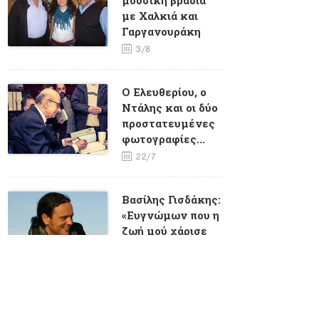
με Χαλκιά και
Γαργανουράκη
3/8
O Eλευθερίου, ο
Ντάλης και οι δύο
προστατευμένες
φωτογραφίες...
22/7
Βασίλης Γισδάκης:
«Ευγνώμων που η
ζωή μού χάρισε
τη συνάντηση με
τον Μάνο
Χατζιδάκι»
17/6