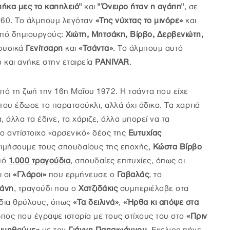
ήκα μες το καπηλειό"
και
"Όνειρο ήταν η αγάπη"
, σε
60. Το άλμπουμ λεγόταν
«Της νύχτας το μινόρε»
και
από δημιουργούς:
Χιώτη, Μητσάκη, Βίρβο, Δερβενιώτη,
φυσικά
Γενίτσαρη
και
«Τσάντα»
. Το άλμπουμ αυτό
ο και ανήκε στην εταιρεία
PANIVAR
.
ό τη ζωή την 16η Μαΐου 1972. Η τσάντα που είχε
του έδωσε το παρατσούκλι, αλλά όχι άδικα. Τα χαρτιά
, άλλα τα έδινε, τα χάριζε, άλλα μπορεί να τα
 αντίστοιχο «αρσενικό» δέος της
Ευτυχίας
τιμήσουμε τους σπουδαίους της εποχής,
Κώστα Βίρβο
από
1.000 τραγούδια
, σπουδαίες επιτυχίες, όπως οι
ι οι
«Γλάροι»
που ερμήνευσε ο
Γαβαλάς
, το
σάνη
, τραγούδι που ο
Χατζιδάκις
συμπεριέλαβε στα
δια θρύλους, όπως
«Τα δειλινά»
,
«Ήρθα κι απόψε στα
πος που έγραψε ιστορία με τους στίχους του στο
«Πριν