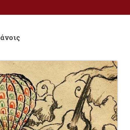
γάνοις