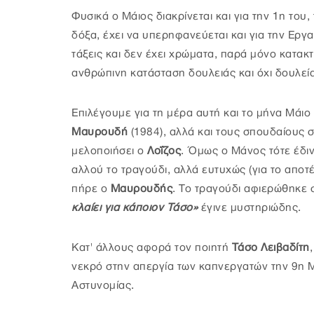
Φυσικά ο Μάιος διακρίνεται και για την 1η του,
δόξα, έχει να υπερηφανεύεται και για την Εργα
τάξεις και δεν έχει χρώματα, παρά μόνο κατακτ
ανθρώπινη κατάσταση δουλειάς και όχι δουλεί
Επιλέγουμε για τη μέρα αυτή και το μήνα Μάιο
Μαυρουδή
(1984), αλλά και τους σπουδαίους σ
μελοποιήσει ο
Λοΐζος
. Όμως ο Μάνος τότε έδιν
αλλού το τραγούδι, αλλά ευτυχώς (για το απο
πήρε ο
Μαυρουδής
. Το τραγούδι αφιερώθηκε
κλαίει για κάποιον Τάσο»
έγινε μυστηριώδης.
Κατ' άλλους αφορά τον ποιητή
Τάσο Λειβαδίτη
νεκρό στην απεργία των καπνεργατών την 9η 
Αστυνομίας.