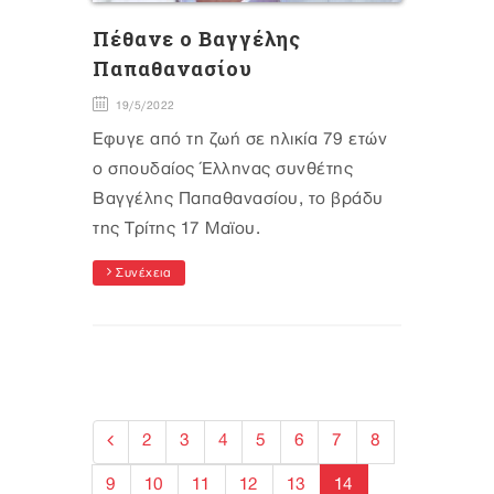
Πέθανε ο Βαγγέλης
Παπαθανασίου
19/5/2022
Έφυγε από τη ζωή σε ηλικία 79 ετών
ο σπουδαίος Έλληνας συνθέτης
Βαγγέλης Παπαθανασίου, το βράδυ
της Τρίτης 17 Μαϊου.
Συνέχεια
2
3
4
5
6
7
8
9
10
11
12
13
14