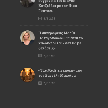
συγγένεια του Μάνου
Χατζιδάκι με τον Νίκο
Γκάτσο»
8/8 2:38
Η συγγραφέας Μαρία
Παναγοπούλου θυμάται το
καλοκαίρι του «Δεν θα με
ξεχάσεις»
7/8 1:12
«The Mediterranean» από
τον Βαγγέλη Μαχαίρα
7/8 1:13