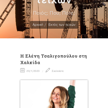
Ποιός; Που; Πότε;
Αρχική
Εκτός των τειχών
Η Ελένη Τσαλιγοπούλου στη
Χαλκίδα
20/1/2023
Σχολιάστε