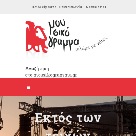
Ποιοι είμαστε
Επικοινωνία
Newsletter
Αναζήτηση
στο mousikogramma.gr
Εκτός των
τειχών