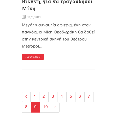
Βιέννη, για να τραγουδήσει
Μίκη
19/5/2022
Mεγάλη συναυλία αφιερωμένη στον
παγκόσμιο Μίκη Θεοδωράκη θα δοθεί
στην κεντρική σκηνή του θεάτρου
Metropol...
Συνέχεια
1
2
3
4
5
6
7
8
9
10