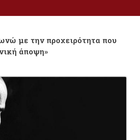
φωνώ με την προχειρότητα που
χνική άποψη»