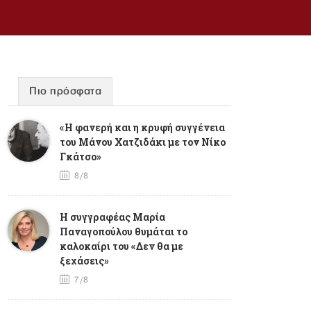
Πιο πρόσφατα
«Η φανερή και η κρυφή συγγένεια
του Μάνου Χατζιδάκι με τον Νίκο
Γκάτσο»
8/8
Η συγγραφέας Μαρία
Παναγοπούλου θυμάται το
καλοκαίρι του «Δεν θα με
ξεχάσεις»
7/8