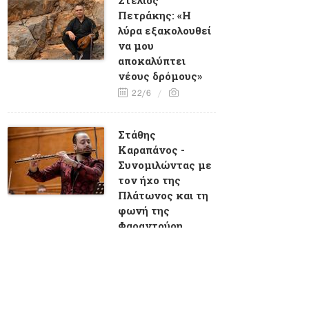
Πετράκης: «Η
λύρα εξακολουθεί
να μου
αποκαλύπτει
νέους δρόμους»
22/6
Στάθης
Καραπάνος -
Συνομιλώντας με
τον ήχο της
Πλάτωνος και τη
φωνή της
Φαραντούρη
18/6
Παναγιώτης
Φύτρας: «Μέσα