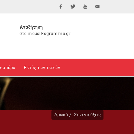
Facebook
Twitter
YouTube
info@mousikogramma
Αναζήτηση
στο mousikogramma.gr
ο-μαύρο
Εκτός των τειχών
Αρχική
Συνεντεύξεις