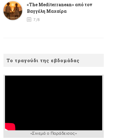
«The Mediterranean» από τον
Βαγγέλη Μαχαίρα
7/8
Το τραγούδι της εβδομάδας
«Σινεμά ο Παράδεισος»