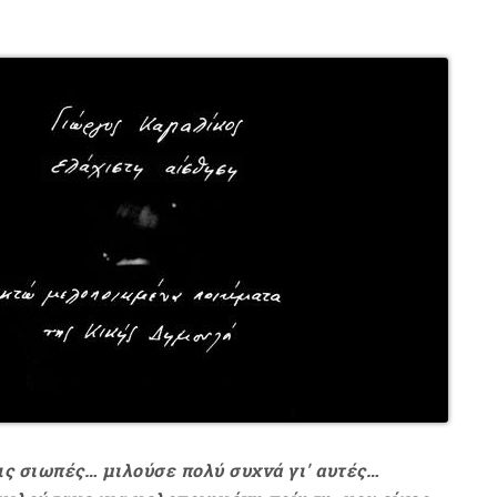
ς σιωπές… μιλούσε πολύ συχνά γι' αυτές…