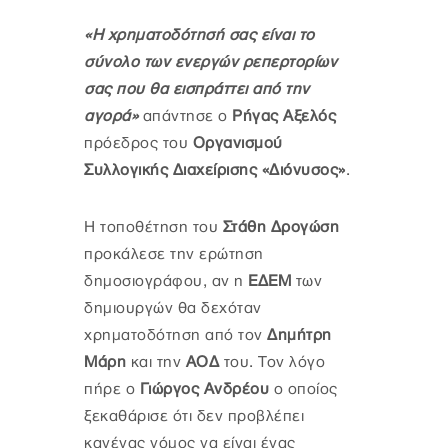
«Η χρηματοδότησή σας είναι το
σύνολο των ενεργών ρεπερτορίων
σας που θα εισπράττει από την
αγορά»
απάντησε ο
Ρήγας Αξελός
πρόεδρος του
Οργανισμού
Συλλογικής Διαχείρισης «Διόνυσος»
.
Η τοποθέτηση του
Στάθη Δρογώση
προκάλεσε την ερώτηση
δημοσιογράφου, αν η
ΕΔΕΜ
των
δημιουργών θα δεχόταν
χρηματοδότηση από τον
Δημήτρη
Μάρη
και την
ΑΟΔ
του. Τον λόγο
πήρε ο
Γιώργος Ανδρέου
ο οποίος
ξεκαθάρισε ότι δεν προβλέπει
κανένας νόμος να είναι ένας