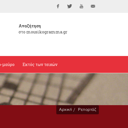
Facebook
Twitter
YouTube
info@mousikogramma
Αναζήτηση
στο mousikogramma.gr
ο-μαύρο
Εκτός των τειχών
Αρχική
Ρεπορτάζ