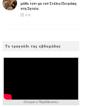
μάθε τον» με τον Στέλιο Πετράκη
στη Σητεία
6/8
Το τραγούδι της εβδομάδας
«Σινεμά ο Παράδεισος»