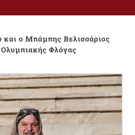
 και ο Μπάμπης Βελισσάριος
ς Ολυμπιακής Φλόγας