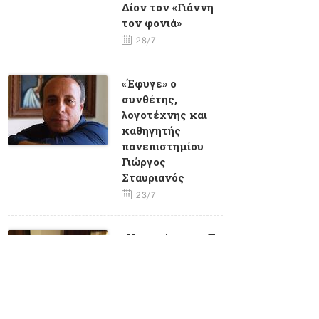
Δίον τον «Γιάννη
τον φονιά»
28/7
«Έφυγε» ο
συνθέτης,
λογοτέχνης και
καθηγητής
πανεπιστημίου
Γιώργος
Σταυριανός
23/7
«Υποσχέσεις» - Το
τελευταίο
τραγούδι που
ηχογράφησε η
Μαίρη Λίντα
23/7