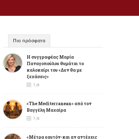
Πιο πρόσφατα
Η συγγραφέας Μαρία
Παναγοπούλου θυμάται το
καλοκαίρι του «Δεν θα με
ξεχάσεις»
7/8
«The Mediterranean» από τον
Βαγγέλη Μαχαίρα
7/8
«Μέτρα εαυτόν-και αν αντέχεις