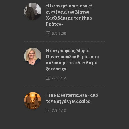
«Η φανερή και η κρυφή
συγγένεια του Μάνου
Χατζιδάκι με τον Νίκο
Γκάτσο»
8/8 2:38
Η συγγραφέας Μαρία
Παναγοπούλου θυμάται το
καλοκαίρι του «Δεν θα με
ξεχάσεις»
7/8 1:12
«The Mediterranean» από
τον Βαγγέλη Μαχαίρα
7/8 1:13