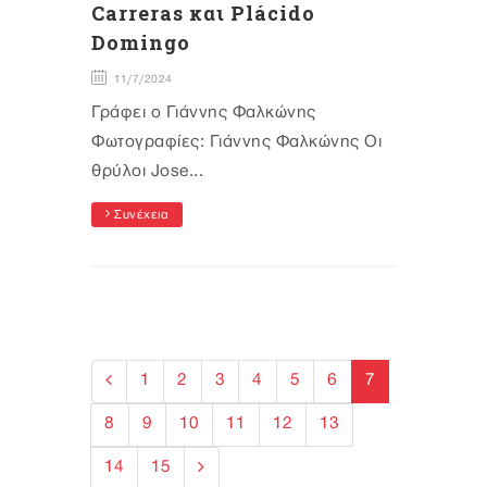
Carreras και Plácido
Domingo
11/7/2024
Γράφει ο Γιάννης Φαλκώνης
Φωτογραφίες: Γιάννης Φαλκώνης Οι
θρύλοι Jose...
Συνέχεια
1
2
3
4
5
6
7
8
9
10
11
12
13
14
15