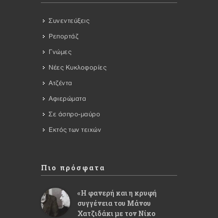
Συνεντεύξεις
Ρεπορτάζ
Γνώμες
Νέες Κυκλοφορίες
Ατζέντα
Αφιερώματα
Σε άσπρο-μαύρο
Εκτός των τειχών
Πιο πρόσφατα
«Η φανερή και η κρυφή
συγγένεια του Μάνου
Χατζιδάκι με τον Νίκο