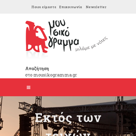
Ποιοι είμαστε
Επικοινωνία
Newsletter
Αναζήτηση
στο mousikogramma.gr
Εκτός των
τειχών