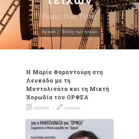
Ποιός; Που; Πότε;
Αρχική
Εκτός των τειχών
H Mαρία Φαραντούρη στη
Λευκάδα με τη
Μαντολινάτα και τη Μικτή
Χορωδία του ΟΡΦΕΑ
4/8/2025
Σχολιάστε