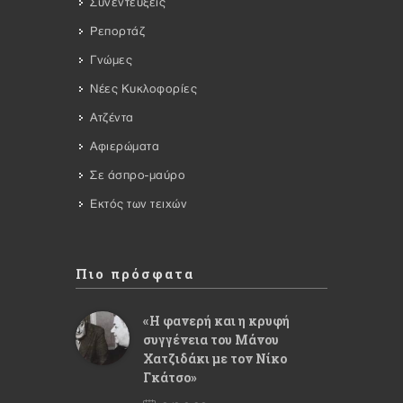
Συνεντεύξεις
Ρεπορτάζ
Γνώμες
Νέες Κυκλοφορίες
Ατζέντα
Αφιερώματα
Σε άσπρο-μαύρο
Εκτός των τειχών
Πιο πρόσφατα
«Η φανερή και η κρυφή
συγγένεια του Μάνου
Χατζιδάκι με τον Νίκο
Γκάτσο»