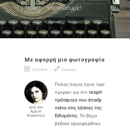
πιστεύουμε!
Αρχική
Γνώμες
Με αφορμή μια φωτογραφία
22/3/2016
Σχολιάστε
Πολύς λόγος έγινε προ
ημερών για την
νεαρή
πρόσφυγα που έπαιξε
από την
πιάνο στις λάσπες της
Αρετή
Κοκκίνου
Ειδομένης
. Το θέμα
βέβαια προσφέρθηκε